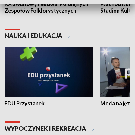
XX Światowy Festiwal Polonijnych
Wschód Kultur
Zespołów Folklorystycznych
Stadion Kultu
NAUKA I EDUKACJA
EDU Przystanek
Moda na język
WYPOCZYNEK I REKREACJA