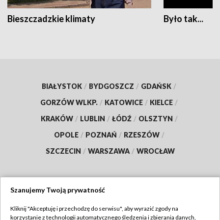
Bieszczadzkie klimaty
Było tak...
BIAŁYSTOK
/
BYDGOSZCZ
/
GDAŃSK
/
GORZÓW WLKP.
/
KATOWICE
/
KIELCE
/
KRAKÓW
/
LUBLIN
/
ŁÓDŹ
/
OLSZTYN
/
OPOLE
/
POZNAŃ
/
RZESZÓW
/
SZCZECIN
/
WARSZAWA
/
WROCŁAW
Szanujemy Twoją prywatność
Dołącz do nas:
Kliknij "Akceptuję i przechodzę do serwisu", aby wyrazić zgody na
korzystanie z technologii automatycznego śledzenia i zbierania danych,
TVP