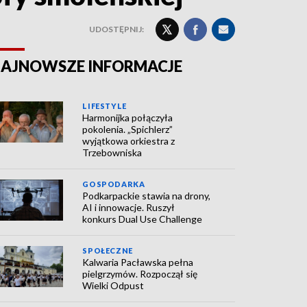
UDOSTĘPNIJ:
AJNOWSZE INFORMACJE
LIFESTYLE
Harmonijka połączyła
pokolenia. „Spichlerz”
wyjątkowa orkiestra z
Trzebowniska
GOSPODARKA
Podkarpackie stawia na drony,
AI i innowacje. Ruszył
konkurs Dual Use Challenge
SPOŁECZNE
Kalwaria Pacławska pełna
pielgrzymów. Rozpoczął się
Wielki Odpust