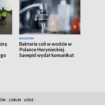
RZESZÓW
Górę
Bakterie coli w wodzie w
Polance Horynieckiej.
ego
Sanepid wydał komunikat
KÓW
/
LUBLIN
/
ŁÓDŹ
/