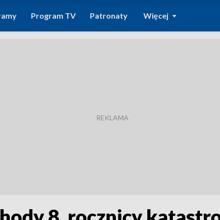
ramy
Program TV
Patronaty
Więcej
hody 8. rocznicy katastr