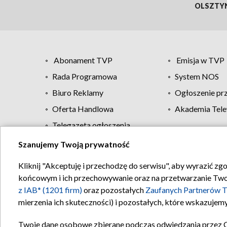
OLSZTY
Abonament TVP
Emisja w TVP
Rada Programowa
System NOS
Biuro Reklamy
Ogłoszenie pr
Oferta Handlowa
Akademia Tele
Telegazeta ogłoszenia
Szanujemy Twoją prywatność
Regulamin TVP
Kliknij "Akceptuję i przechodzę do serwisu", aby wyrazić zg
końcowym i ich przechowywanie oraz na przetwarzanie Twoich
z IAB* (1201 firm)
oraz pozostałych
Zaufanych Partnerów T
mierzenia ich skuteczności) i pozostałych, które wskazujemy
Twoje dane osobowe zbierane podczas odwiedzania przez 