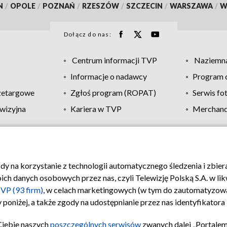
N
/
OPOLE
/
POZNAŃ
/
RZESZÓW
/
SZCZECIN
/
WARSZAWA
/
W
Dołącz do nas:
Centrum informacji TVP
Naziemna
Informacje o nadawcy
Program d
zetargowe
Zgłoś program (ROPAT)
Serwis fo
wizyjna
Kariera w TVP
Merchandi
Polityka prywatności
Moje zgody
Pomoc
Biuro re
ody na korzystanie z technologii automatycznego śledzenia i zbie
 danych osobowych przez nas, czyli Telewizję Polską S.A. w likw
VP (93 firm)
, w celach marketingowych (w tym do zautomatyzow
 poniżej, a także zgody na udostępnianie przez nas identyfikator
Ciebie naszych
poszczególnych serwisów
zwanych dalej „Portalem