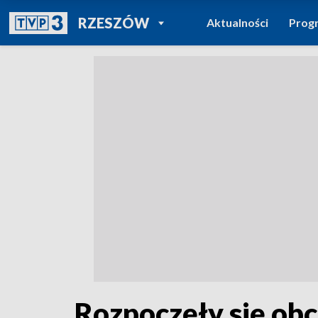
POWRÓT DO
RZESZÓW
Aktualności
Prog
TVP REGIONY
Rozpoczęły się obc