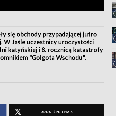
ęły się obchody przypadającej jutro
. W Jaśle uczestnicy uroczystości
ni katyńskiej i 8. rocznicą katastrofy
d pomnikiem "Golgota Wschodu".
UDOSTĘPNIJ NA X