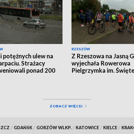
ÓW
RZESZÓW
i potężnych ulew na
Z Rzeszowa na Jasną 
rpaciu. Strażacy
wyjechała Rowerowa
weniowali ponad 200
Pielgrzymka im. Święt
Krzysztofa
ZOBACZ WIĘCEJ
SZCZ
/
GDAŃSK
/
GORZÓW WLKP.
/
KATOWICE
/
KIELCE
/
KRA