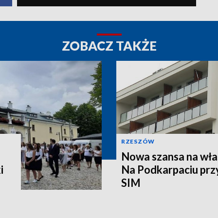
ZOBACZ TAKŻE
RZESZÓW
Nowa szansa na wła
i
Na Podkarpaciu prz
SIM