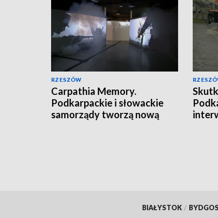
RZESZÓW
RZESZ
Carpathia Memory.
Skutk
Podkarpackie i słowackie
Podka
samorządy tworzą nową
inter
markę turystyczną
razy
BIAŁYSTOK
/
BYDGO