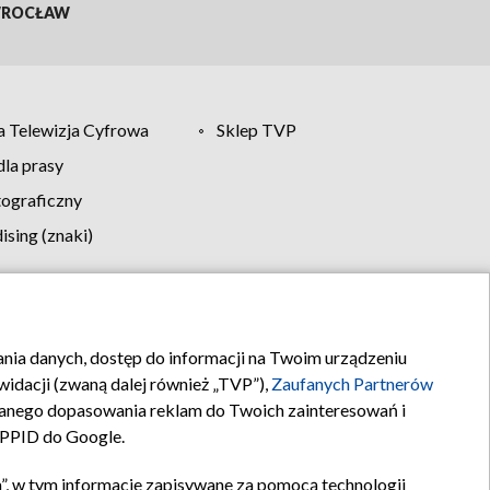
ROCŁAW
 Telewizja Cyfrowa
Sklep TVP
la prasy
tograficzny
sing (znaki)
klamy
Kontakt
rania danych, dostęp do informacji na Twoim urządzeniu
idacji (zwaną dalej również „TVP”),
Zaufanych Partnerów
anego dopasowania reklam do Twoich zainteresowań i
a PPID do Google.
”, w tym informacje zapisywane za pomocą technologii