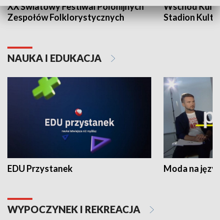
XX Światowy Festiwal Polonijnych
Wschód Kultur
Zespołów Folklorystycznych
Stadion Kultu
NAUKA I EDUKACJA
EDU Przystanek
Moda na język
WYPOCZYNEK I REKREACJA