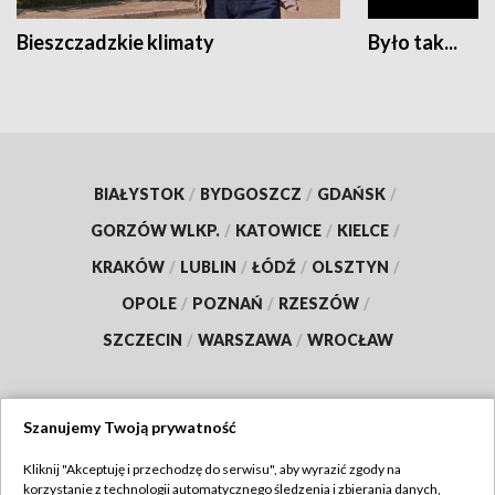
Bieszczadzkie klimaty
Było tak...
BIAŁYSTOK
/
BYDGOSZCZ
/
GDAŃSK
/
GORZÓW WLKP.
/
KATOWICE
/
KIELCE
/
KRAKÓW
/
LUBLIN
/
ŁÓDŹ
/
OLSZTYN
/
OPOLE
/
POZNAŃ
/
RZESZÓW
/
SZCZECIN
/
WARSZAWA
/
WROCŁAW
Szanujemy Twoją prywatność
Dołącz do nas:
Kliknij "Akceptuję i przechodzę do serwisu", aby wyrazić zgody na
korzystanie z technologii automatycznego śledzenia i zbierania danych,
TVP