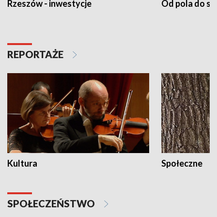
Rzeszów - inwestycje
Od pola do st
REPORTAŻE
Kultura
Społeczne
SPOŁECZEŃSTWO