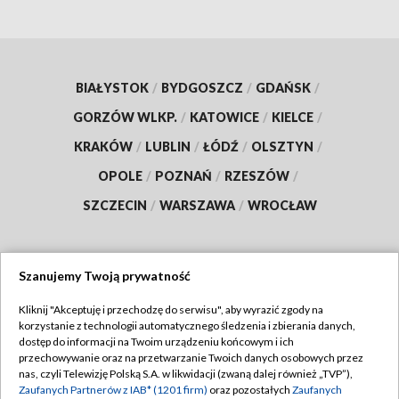
BIAŁYSTOK
/
BYDGOSZCZ
/
GDAŃSK
/
GORZÓW WLKP.
/
KATOWICE
/
KIELCE
/
KRAKÓW
/
LUBLIN
/
ŁÓDŹ
/
OLSZTYN
/
OPOLE
/
POZNAŃ
/
RZESZÓW
/
SZCZECIN
/
WARSZAWA
/
WROCŁAW
Szanujemy Twoją prywatność
Dołącz do nas:
Kliknij "Akceptuję i przechodzę do serwisu", aby wyrazić zgody na
korzystanie z technologii automatycznego śledzenia i zbierania danych,
TVP
dostęp do informacji na Twoim urządzeniu końcowym i ich
Abonament TVP
przechowywanie oraz na przetwarzanie Twoich danych osobowych przez
Regulamin TVP
nas, czyli Telewizję Polską S.A. w likwidacji (zwaną dalej również „TVP”),
Emisja w TVP
Polityka prywatności
Zaufanych Partnerów z IAB* (1201 firm)
oraz pozostałych
Zaufanych