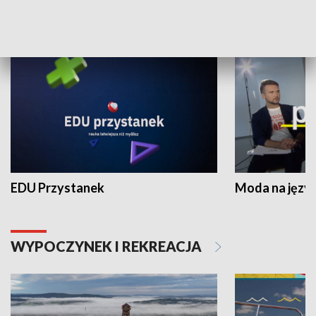
NAUKA I EDUKACJA
EDU Przystanek
Moda na język
WYPOCZYNEK I REKREACJA