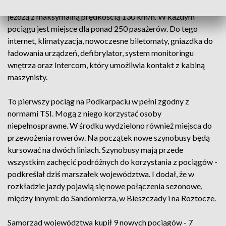
Tak zwane "spalinowe, dwuczłonowe zespoły trakcyjne"
jeżdżą z maksymalną prędkością 130 km/h. W każdym
pociągu jest miejsce dla ponad 250 pasażerów. Do tego
internet, klimatyzacja, nowoczesne biletomaty, gniazdka do
ładowania urządzeń, defibrylator, system monitoringu
wnętrza oraz Intercom, który umożliwia kontakt z kabiną
maszynisty.
To pierwszy pociąg na Podkarpaciu w pełni zgodny z
normami TSI. Mogą z niego korzystać osoby
niepełnosprawne. W środku wydzielono również miejsca do
przewożenia rowerów. Na początek nowe szynobusy będą
kursować na dwóch liniach. Szynobusy mają przede
wszystkim zachęcić podróżnych do korzystania z pociągów -
podkreślał dziś marszałek województwa. I dodał, że w
rozkładzie jazdy pojawią się nowe połączenia sezonowe,
między innymi: do Sandomierza, w Bieszczady i na Roztocze.
Samorząd województwa kupił 9 nowych pociągów - 7