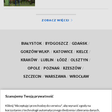
ZOBACZ WIĘCEJ
BIAŁYSTOK
/
BYDGOSZCZ
/
GDAŃSK
/
GORZÓW WLKP.
/
KATOWICE
/
KIELCE
/
KRAKÓW
/
LUBLIN
/
ŁÓDŹ
/
OLSZTYN
/
OPOLE
/
POZNAŃ
/
RZESZÓW
/
SZCZECIN
/
WARSZAWA
/
WROCŁAW
Szanujemy Twoją prywatność
Dołącz do nas:
Kliknij "Akceptuję i przechodzę do serwisu", aby wyrazić zgody na
korzystanie z technologii automatycznego śledzenia i zbierania danych,
TVP