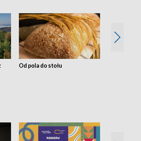
z
Od pola do stołu
50 lat ochro
przyrodnicz
Zachodnich