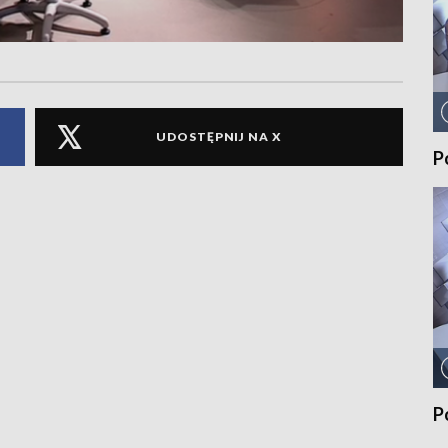
UDOSTĘPNIJ NA X
P
P