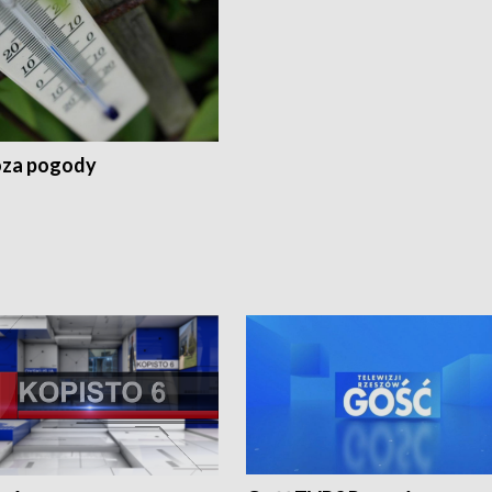
za pogody