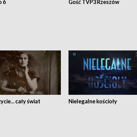
o 6
Gość TVP3 Rzeszów
ycie... cały świat
Nielegalne kościoły