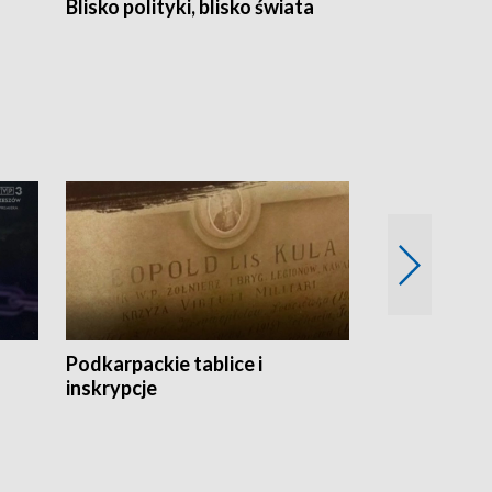
Blisko polityki, blisko świata
Popołudnie 
Podkarpackie tablice i
Szlakiem arc
inskrypcje
drewnianej