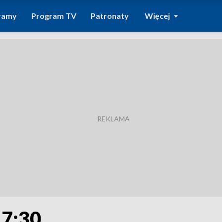
ramy
Program TV
Patronaty
Więcej
 7:30