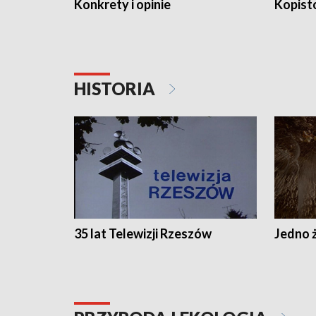
Konkrety i opinie
Kopist
HISTORIA
35 lat Telewizji Rzeszów
Jedno ż