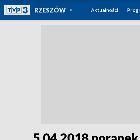
POWRÓT DO
RZESZÓW
Aktualności
Prog
TVP REGIONY
5.04.2018 poranek