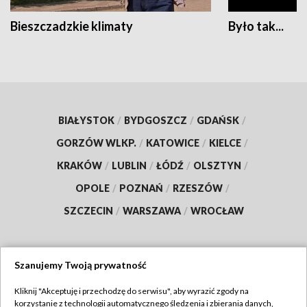
Bieszczadzkie klimaty
Było tak...
BIAŁYSTOK
/
BYDGOSZCZ
/
GDAŃSK
/
GORZÓW WLKP.
/
KATOWICE
/
KIELCE
/
KRAKÓW
/
LUBLIN
/
ŁÓDŹ
/
OLSZTYN
/
OPOLE
/
POZNAŃ
/
RZESZÓW
/
SZCZECIN
/
WARSZAWA
/
WROCŁAW
Szanujemy Twoją prywatność
Dołącz do nas:
Kliknij "Akceptuję i przechodzę do serwisu", aby wyrazić zgody na
korzystanie z technologii automatycznego śledzenia i zbierania danych,
TVP