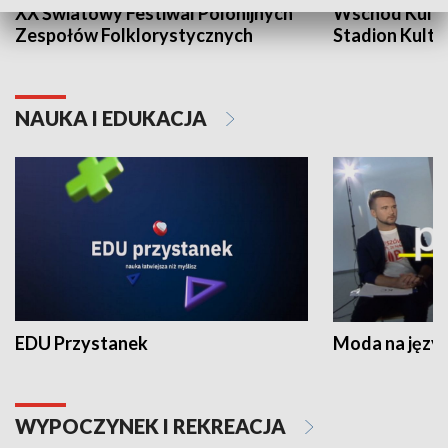
XX Światowy Festiwal Polonijnych
Wschód Kultur
Zespołów Folklorystycznych
Stadion Kultu
NAUKA I EDUKACJA
EDU Przystanek
Moda na język
WYPOCZYNEK I REKREACJA