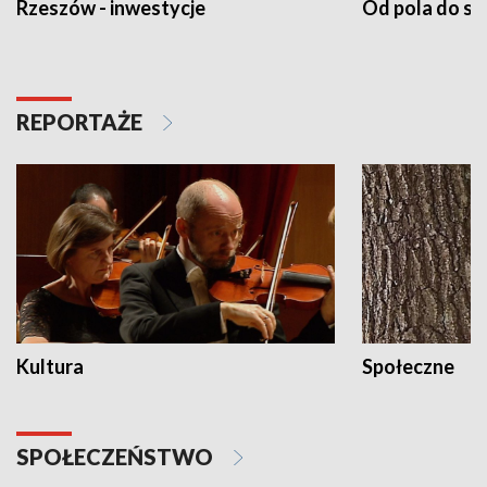
Rzeszów - inwestycje
Od pola do st
REPORTAŻE
Kultura
Społeczne
SPOŁECZEŃSTWO