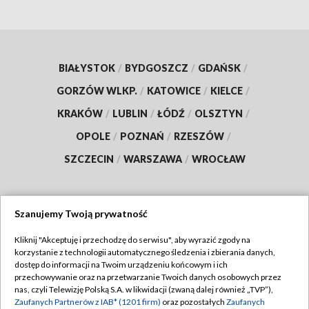
BIAŁYSTOK
/
BYDGOSZCZ
/
GDAŃSK
/
GORZÓW WLKP.
/
KATOWICE
/
KIELCE
/
KRAKÓW
/
LUBLIN
/
ŁÓDŹ
/
OLSZTYN
/
OPOLE
/
POZNAŃ
/
RZESZÓW
/
SZCZECIN
/
WARSZAWA
/
WROCŁAW
Szanujemy Twoją prywatność
Dołącz do nas:
Kliknij "Akceptuję i przechodzę do serwisu", aby wyrazić zgody na
korzystanie z technologii automatycznego śledzenia i zbierania danych,
TVP
dostęp do informacji na Twoim urządzeniu końcowym i ich
Abonament TVP
przechowywanie oraz na przetwarzanie Twoich danych osobowych przez
Regulamin TVP
nas, czyli Telewizję Polską S.A. w likwidacji (zwaną dalej również „TVP”),
Emisja w TVP
Polityka prywatności
Zaufanych Partnerów z IAB* (1201 firm)
oraz pozostałych
Zaufanych