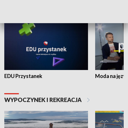
NAUKA I EDUKACJA
EDU Przystanek
Moda na język
WYPOCZYNEK I REKREACJA