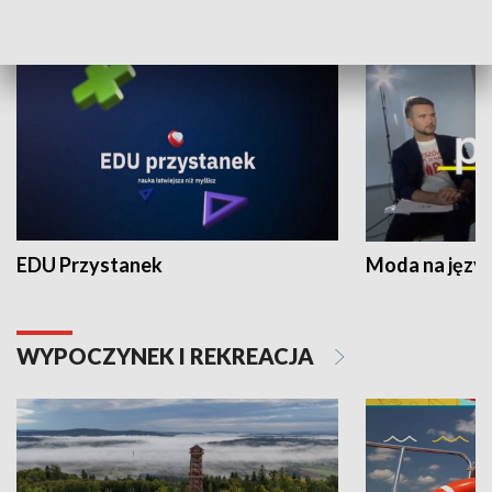
NAUKA I EDUKACJA
EDU Przystanek
Moda na język
WYPOCZYNEK I REKREACJA