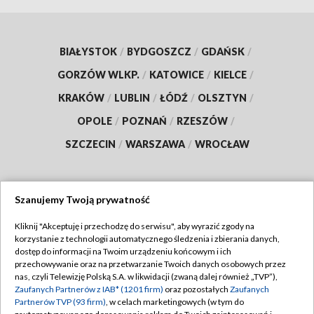
BIAŁYSTOK
/
BYDGOSZCZ
/
GDAŃSK
/
GORZÓW WLKP.
/
KATOWICE
/
KIELCE
/
KRAKÓW
/
LUBLIN
/
ŁÓDŹ
/
OLSZTYN
/
OPOLE
/
POZNAŃ
/
RZESZÓW
/
SZCZECIN
/
WARSZAWA
/
WROCŁAW
Szanujemy Twoją prywatność
Dołącz do nas:
Kliknij "Akceptuję i przechodzę do serwisu", aby wyrazić zgody na
korzystanie z technologii automatycznego śledzenia i zbierania danych,
TVP
dostęp do informacji na Twoim urządzeniu końcowym i ich
Abonament TVP
przechowywanie oraz na przetwarzanie Twoich danych osobowych przez
Regulamin TVP
nas, czyli Telewizję Polską S.A. w likwidacji (zwaną dalej również „TVP”),
Emisja w TVP
Polityka prywatności
Zaufanych Partnerów z IAB* (1201 firm)
oraz pozostałych
Zaufanych
Partnerów TVP (93 firm)
, w celach marketingowych (w tym do
Centrum informacji TVP
Moje zgody