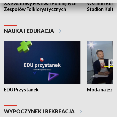
XX Światowy Festiwal Polonijnych
Wschód Kultur
Zespołów Folklorystycznych
Stadion Kultu
NAUKA I EDUKACJA
EDU Przystanek
Moda na język
WYPOCZYNEK I REKREACJA