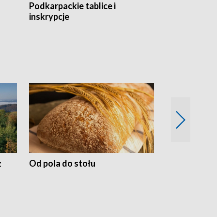
Podkarpackie tablice i
Szlakiem arc
inskrypcje
drewnianej
z
Od pola do stołu
50 lat ochro
przyrodnicz
Zachodnich