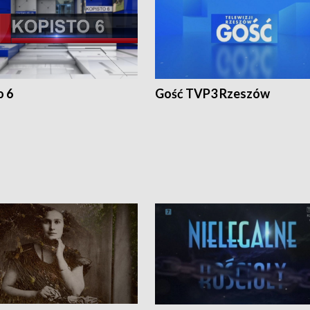
o 6
Gość TVP3 Rzeszów