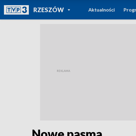
POWRÓT DO
RZESZÓW
Aktualności
Prog
TVP REGIONY
Nowe pasma