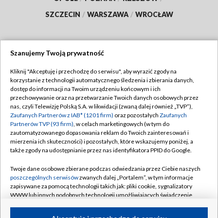
SZCZECIN
/
WARSZAWA
/
WROCŁAW
Szanujemy Twoją prywatność
Dołącz do nas:
Kliknij "Akceptuję i przechodzę do serwisu", aby wyrazić zgody na
korzystanie z technologii automatycznego śledzenia i zbierania danych,
TVP
dostęp do informacji na Twoim urządzeniu końcowym i ich
Abonament TVP
przechowywanie oraz na przetwarzanie Twoich danych osobowych przez
Regulamin TVP
nas, czyli Telewizję Polską S.A. w likwidacji (zwaną dalej również „TVP”),
Emisja w TVP
Polityka prywatności
Zaufanych Partnerów z IAB* (1201 firm)
oraz pozostałych
Zaufanych
Partnerów TVP (93 firm)
, w celach marketingowych (w tym do
Centrum informacji TVP
Moje zgody
zautomatyzowanego dopasowania reklam do Twoich zainteresowań i
mierzenia ich skuteczności) i pozostałych, które wskazujemy poniżej, a
Naziemna Telewizja Cyfrowa
Pomoc
także zgody na udostępnianie przez nas identyfikatora PPID do Google.
Sklep TVP
Biuro reklamy
Twoje dane osobowe zbierane podczas odwiedzania przez Ciebie naszych
Rada Programowa
Kontakt
poszczególnych serwisów
zwanych dalej „Portalem”, w tym informacje
zapisywane za pomocą technologii takich jak: pliki cookie, sygnalizatory
System NOS
WWW lub innych podobnych technologii umożliwiających świadczenie
dopasowanych i bezpiecznych usług, personalizację treści oraz reklam,
Informacje o nadawcy
Kanały
udostępnianie funkcji mediów społecznościowych oraz analizowanie