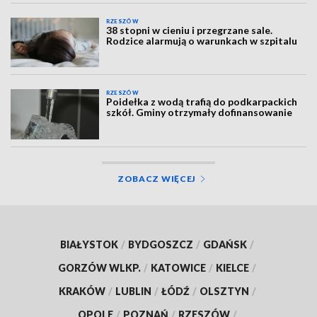
RZESZÓW
38 stopni w cieniu i przegrzane sale.
Rodzice alarmują o warunkach w szpitalu
RZESZÓW
Poidełka z wodą trafią do podkarpackich
szkół. Gminy otrzymały dofinansowanie
ZOBACZ WIĘCEJ
BIAŁYSTOK
/
BYDGOSZCZ
/
GDAŃSK
/
GORZÓW WLKP.
/
KATOWICE
/
KIELCE
/
KRAKÓW
/
LUBLIN
/
ŁÓDŹ
/
OLSZTYN
/
OPOLE
/
POZNAŃ
/
RZESZÓW
/