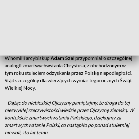
obwieszczających całemu miastu, że Chrystus
zmartwychwstał.
Wioletta Jędruch
-
Przyszliśmy tutaj z naszą całą rodziną, z
mężem, siostrzenicą, siostrą, aby wysławiać naszego Pana i
dziękować Mu
.
W homilii arcybiskup
Adam Szal
przypomniał o szczególnej
analogii zmartwychwstania Chrystusa, z obchodzonym w
tym roku stuleciem odzyskania przez Polskę niepodległości.
Stąd szczególny dla wierzących wymiar tegorocznych Świąt
Wielkiej Nocy.
- Dążąc do niebieskiej Ojczyzny pamiętajmy, że droga do tej
niezwykłej rzeczywistości wiedzie przez Ojczyznę ziemską. W
kontekście zmartwychwstania Pańskiego, dziękujmy za
zmartwychwstanie Polski, co nastąpiło po ponad stuletniej
niewoli, sto lat temu.