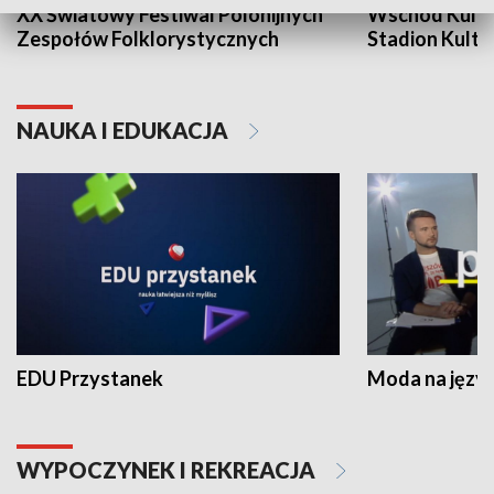
XX Światowy Festiwal Polonijnych
Wschód Kultur
Zespołów Folklorystycznych
Stadion Kultu
NAUKA I EDUKACJA
EDU Przystanek
Moda na język
WYPOCZYNEK I REKREACJA