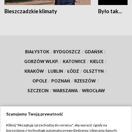
Bieszczadzkie klimaty
Było tak...
BIAŁYSTOK
/
BYDGOSZCZ
/
GDAŃSK
/
GORZÓW WLKP.
/
KATOWICE
/
KIELCE
/
KRAKÓW
/
LUBLIN
/
ŁÓDŹ
/
OLSZTYN
/
OPOLE
/
POZNAŃ
/
RZESZÓW
/
SZCZECIN
/
WARSZAWA
/
WROCŁAW
Szanujemy Twoją prywatność
Dołącz do nas:
Kliknij "Akceptuję i przechodzę do serwisu", aby wyrazić zgody na
korzystanie z technologii automatycznego śledzenia i zbierania danych,
TVP