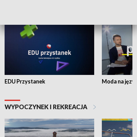
NAUKA I EDUKACJA
EDU Przystanek
Moda na język
WYPOCZYNEK I REKREACJA