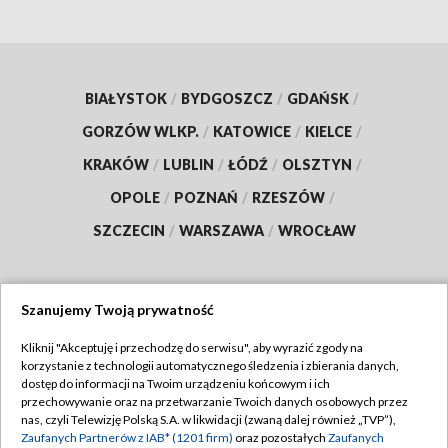
BIAŁYSTOK
/
BYDGOSZCZ
/
GDAŃSK
/
GORZÓW WLKP.
/
KATOWICE
/
KIELCE
/
KRAKÓW
/
LUBLIN
/
ŁÓDŹ
/
OLSZTYN
/
OPOLE
/
POZNAŃ
/
RZESZÓW
/
SZCZECIN
/
WARSZAWA
/
WROCŁAW
Szanujemy Twoją prywatność
Dołącz do nas:
Kliknij "Akceptuję i przechodzę do serwisu", aby wyrazić zgody na
korzystanie z technologii automatycznego śledzenia i zbierania danych,
TVP
dostęp do informacji na Twoim urządzeniu końcowym i ich
Abonament TVP
przechowywanie oraz na przetwarzanie Twoich danych osobowych przez
Regulamin TVP
nas, czyli Telewizję Polską S.A. w likwidacji (zwaną dalej również „TVP”),
Emisja w TVP
Polityka prywatności
Zaufanych Partnerów z IAB* (1201 firm)
oraz pozostałych
Zaufanych