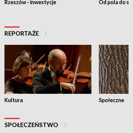
Rzeszów - inwestycje
Od pola do st
REPORTAŻE
Kultura
Społeczne
SPOŁECZEŃSTWO