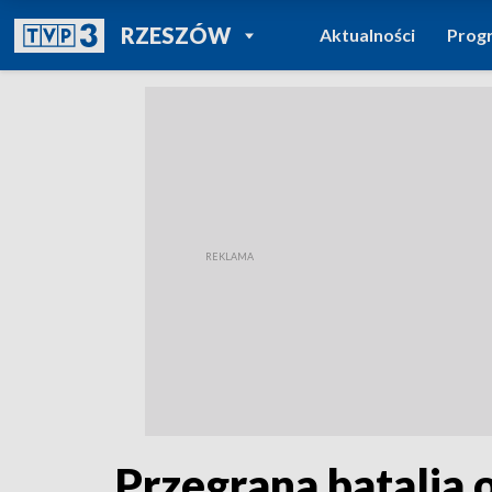
POWRÓT DO
RZESZÓW
Aktualności
Prog
TVP REGIONY
Przegrana batalia 