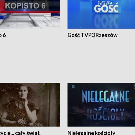
o 6
Gość TVP3 Rzeszów
ycie... cały świat
Nielegalne kościoły