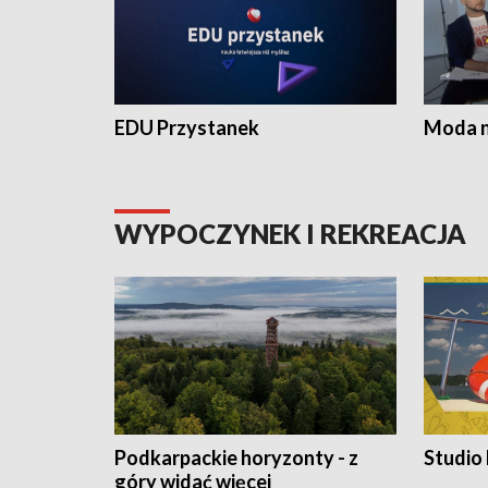
EDU Przystanek
Moda na
WYPOCZYNEK I REKREACJA
Podkarpackie horyzonty - z
Studio
góry widać więcej