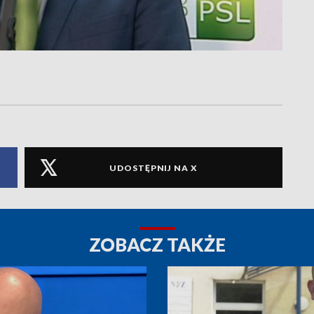
UDOSTĘPNIJ NA X
ZOBACZ TAKŻE