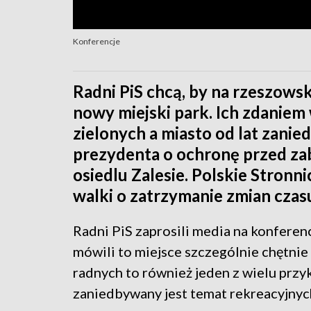
Konferencje
Radni PiS chcą, by na rzeszows
nowy miejski park. Ich zdanie
zielonych a miasto od lat zanie
prezydenta o ochronę przed z
osiedlu Zalesie. Polskie Stro
walki o zatrzymanie zmian czas
Radni PiS zaprosili media na konferen
mówili to miejsce szczególnie chętn
radnych to również jeden z wielu przy
zaniedbywany jest temat rekreacyjnyc