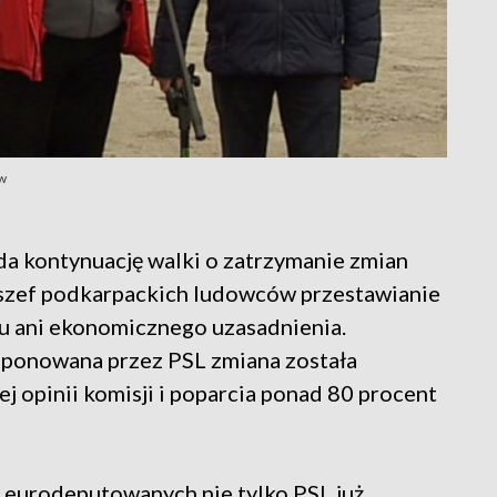
ów
a kontynuację walki o zatrzymanie zmian
y szef podkarpackich ludowców przestawianie
u ani ekonomicznego uzasadnienia.
oponowana przez PSL zmiana została
 opinii komisji i poparcia ponad 80 procent
 eurodeputowanych nie tylko PSL już