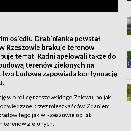
kim osiedlu Drabinianka powstał
m w Rzeszowie brakuje terenów
dbuje temat. Radni apelowali także do
abudową terenów zielonych na
nnictwo Ludowe zapowiada kontynuację
u.
cję w okolicę rzeszowskiego Zalewu, bo jak
ie odwiedzane przez mieszkańców. Zdaniem
kładów tego jak w Rzeszowie od lat
h terenów zielonych.