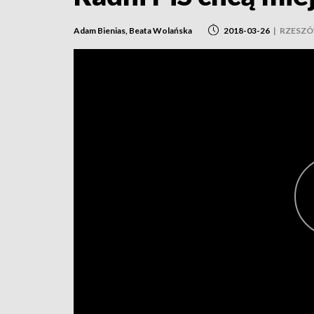
Adam Bienias, Beata Wolańska
2018-03-26
|
RZESZÓ