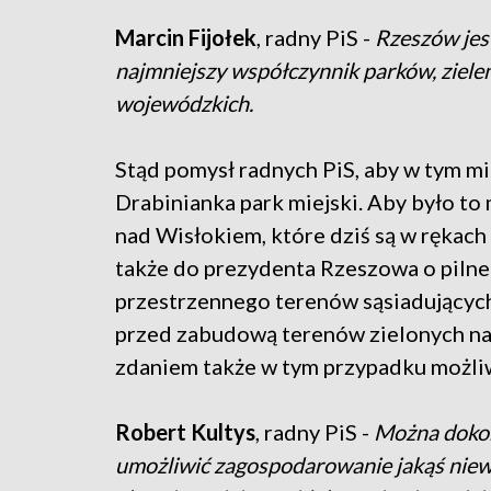
Marcin Fijołek
, radny PiS -
Rzeszów jest
najmniejszy współczynnik parków, ziele
wojewódzkich.
Stąd pomysł radnych PiS, aby w tym mi
Drabinianka park miejski. Aby było to
nad Wisłokiem, które dziś są w rękach
także do prezydenta Rzeszowa o piln
przestrzennego terenów sąsiadującyc
przed zabudową terenów zielonych na 
zdaniem także w tym przypadku możliw
Robert Kultys
, radny PiS -
Można dokona
umożliwić zagospodarowanie jakąś niew