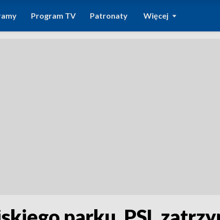
ramy
Program TV
Patronaty
Więcej
jskiego parku. PSL zatrz