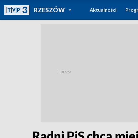
POWRÓT DO
RZESZÓW
Aktualności
Prog
TVP REGIONY
Radni PiS chcą mie