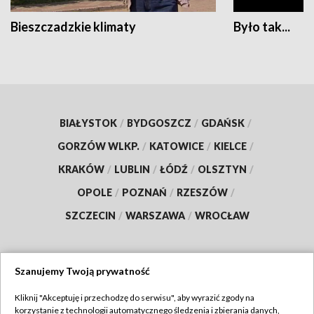
Bieszczadzkie klimaty
Było tak...
BIAŁYSTOK
/
BYDGOSZCZ
/
GDAŃSK
/
GORZÓW WLKP.
/
KATOWICE
/
KIELCE
/
KRAKÓW
/
LUBLIN
/
ŁÓDŹ
/
OLSZTYN
/
OPOLE
/
POZNAŃ
/
RZESZÓW
/
SZCZECIN
/
WARSZAWA
/
WROCŁAW
Szanujemy Twoją prywatność
Dołącz do nas:
Kliknij "Akceptuję i przechodzę do serwisu", aby wyrazić zgody na
korzystanie z technologii automatycznego śledzenia i zbierania danych,
TVP