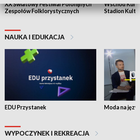
XX Światowy Festiwal Polonijnych
Wschód Kultur
Zespołów Folklorystycznych
Stadion Kultu
NAUKA I EDUKACJA
EDU Przystanek
Moda na język
WYPOCZYNEK I REKREACJA