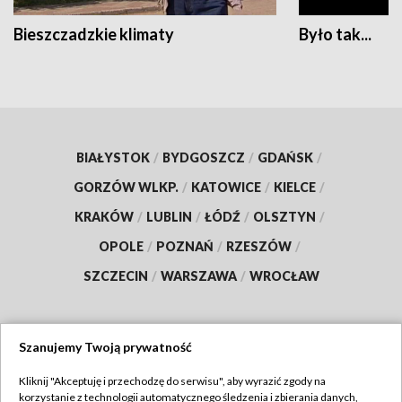
Bieszczadzkie klimaty
Było tak...
BIAŁYSTOK
/
BYDGOSZCZ
/
GDAŃSK
/
GORZÓW WLKP.
/
KATOWICE
/
KIELCE
/
KRAKÓW
/
LUBLIN
/
ŁÓDŹ
/
OLSZTYN
/
OPOLE
/
POZNAŃ
/
RZESZÓW
/
SZCZECIN
/
WARSZAWA
/
WROCŁAW
Szanujemy Twoją prywatność
Dołącz do nas:
Kliknij "Akceptuję i przechodzę do serwisu", aby wyrazić zgody na
korzystanie z technologii automatycznego śledzenia i zbierania danych,
TVP