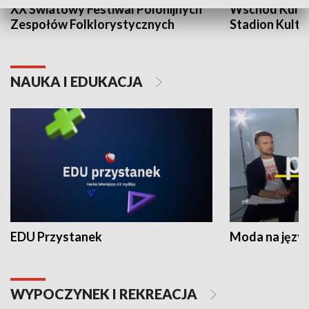
XX Światowy Festiwal Polonijnych
Wschód Kultur
Zespołów Folklorystycznych
Stadion Kultu
NAUKA I EDUKACJA
EDU Przystanek
Moda na język
WYPOCZYNEK I REKREACJA