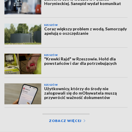
Horynieckiej. Sanepid wydał komunikat
RZESZÓW
Coraz większy problem z wodą. Samorządy
apelują o oszczędzanie
RZESZÓW
"Krewki Rajd" w Rzeszowie. Hołd dla
powstańców i dar dla potrzebujących
RZESZÓW
Użytkownicy, którzy do środy nie
zalogowali się do mObywatela muszą
przywrócić ważność dokumentów
ZOBACZ WIĘCEJ