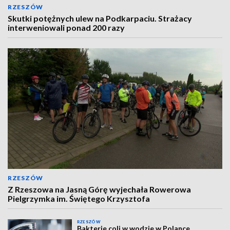
RZESZÓW
Skutki potężnych ulew na Podkarpaciu. Strażacy
interweniowali ponad 200 razy
RZESZÓW
Z Rzeszowa na Jasną Górę wyjechała Rowerowa
Pielgrzymka im. Świętego Krzysztofa
RZESZÓW
Bakterie coli w wodzie w Polance