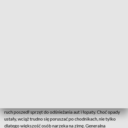
Pierwszy dzień wiosny czy zimy?
21 marca pierwszy dzień wiosny, tylko krajobraz się
nie zgadza. Zimę zapamiętamy na długo, także
podliczając rachunki za ogrzewanie. Sporo
kosztowało również utrzymaniem dróg, w
Rzeszowie nawet około 5 milionów złotych.
Czynne wyciągi narciarskie i lodowiska. Taki jest pierwszy
dzień wiosny na Podkarpaciu. Rano przy minus 6 stopniach w
ruch poszedł sprzęt do odśnieżania aut i łopaty. Choć opady
ustały, wciąż trudno się poruszać po chodnikach, nie tylko
dlatego większość osób narzeka na zimę. Generalna