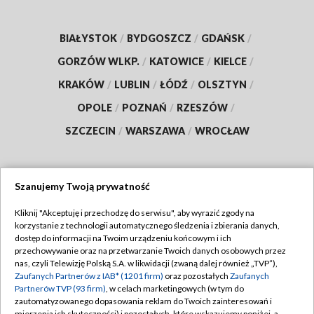
BIAŁYSTOK
/
BYDGOSZCZ
/
GDAŃSK
/
GORZÓW WLKP.
/
KATOWICE
/
KIELCE
/
KRAKÓW
/
LUBLIN
/
ŁÓDŹ
/
OLSZTYN
/
OPOLE
/
POZNAŃ
/
RZESZÓW
/
SZCZECIN
/
WARSZAWA
/
WROCŁAW
Szanujemy Twoją prywatność
Dołącz do nas:
Kliknij "Akceptuję i przechodzę do serwisu", aby wyrazić zgody na
korzystanie z technologii automatycznego śledzenia i zbierania danych,
TVP
dostęp do informacji na Twoim urządzeniu końcowym i ich
Abonament TVP
przechowywanie oraz na przetwarzanie Twoich danych osobowych przez
Regulamin TVP
nas, czyli Telewizję Polską S.A. w likwidacji (zwaną dalej również „TVP”),
Emisja w TVP
Polityka prywatności
Zaufanych Partnerów z IAB* (1201 firm)
oraz pozostałych
Zaufanych
Partnerów TVP (93 firm)
, w celach marketingowych (w tym do
Centrum informacji TVP
Moje zgody
zautomatyzowanego dopasowania reklam do Twoich zainteresowań i
mierzenia ich skuteczności) i pozostałych, które wskazujemy poniżej, a