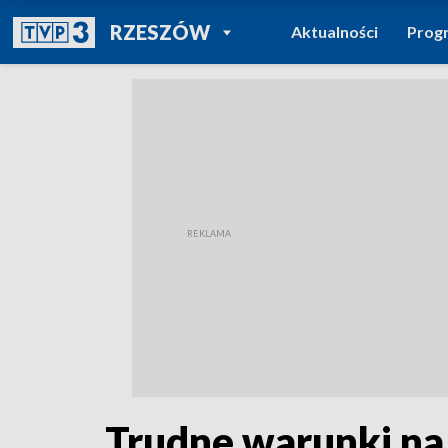
POWRÓT DO
RZESZÓW
Aktualności
Prog
TVP REGIONY
Trudne warunki na 