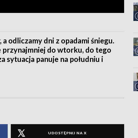
, a odliczamy dni z opadami śniegu.
e przynajmniej do wtorku, do tego
za sytuacja panuje na południu i
UDOSTĘPNIJ NA X