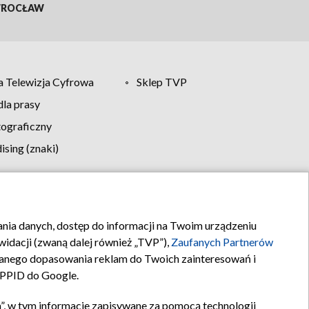
ROCŁAW
 Telewizja Cyfrowa
Sklep TVP
la prasy
tograficzny
sing (znaki)
klamy
Kontakt
rania danych, dostęp do informacji na Twoim urządzeniu
idacji (zwaną dalej również „TVP”),
Zaufanych Partnerów
anego dopasowania reklam do Twoich zainteresowań i
a PPID do Google.
”, w tym informacje zapisywane za pomocą technologii