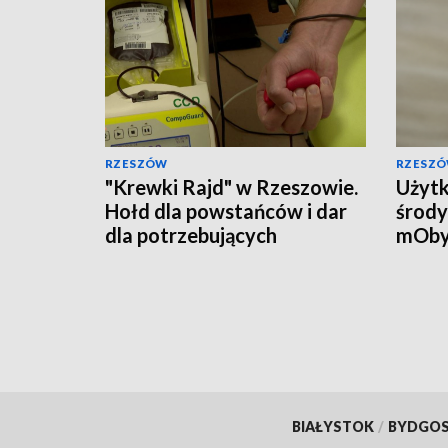
RZESZÓW
RZESZ
"Krewki Rajd" w Rzeszowie.
Użytk
Hołd dla powstańców i dar
środy
dla potrzebujących
mOby
przyw
doku
BIAŁYSTOK
/
BYDGO