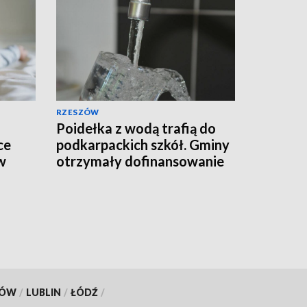
RZESZÓW
Poidełka z wodą trafią do
ce
podkarpackich szkół. Gminy
w
otrzymały dofinansowanie
KÓW
/
LUBLIN
/
ŁÓDŹ
/