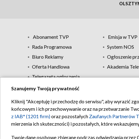
OLSZTY
Abonament TVP
Emisja w TVP
Rada Programowa
System NOS
Biuro Reklamy
Ogłoszenie pr
Oferta Handlowa
Akademia Tele
Telegazeta ogłoszenia
Szanujemy Twoją prywatność
Regulamin TVP
Kliknij "Akceptuję i przechodzę do serwisu", aby wyrazić zg
końcowym i ich przechowywanie oraz na przetwarzanie Twoich
z IAB* (1201 firm)
oraz pozostałych
Zaufanych Partnerów T
mierzenia ich skuteczności) i pozostałych, które wskazujemy
Twoje dane osobowe zbierane podczas odwiedzania przez 