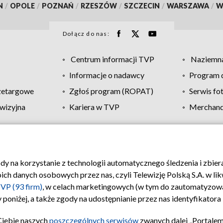
N
/
OPOLE
/
POZNAŃ
/
RZESZÓW
/
SZCZECIN
/
WARSZAWA
/
W
Dołącz do nas:
Centrum informacji TVP
Naziemna
Informacje o nadawcy
Program d
zetargowe
Zgłoś program (ROPAT)
Serwis fo
wizyjna
Kariera w TVP
Merchandi
Polityka prywatności
Moje zgody
Pomoc
Biuro re
ody na korzystanie z technologii automatycznego śledzenia i zbie
 danych osobowych przez nas, czyli Telewizję Polską S.A. w likw
VP (93 firm)
, w celach marketingowych (w tym do zautomatyzow
 poniżej, a także zgody na udostępnianie przez nas identyfikator
Ciebie naszych
poszczególnych serwisów
zwanych dalej „Portalem