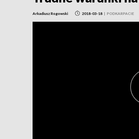
Arkadiusz Rogowski
2018-03-18
|
PODKARPACIE