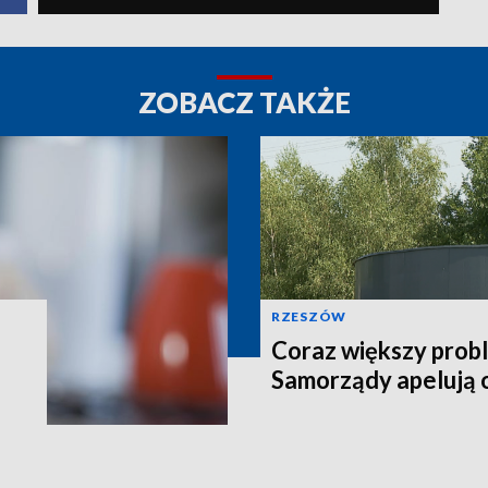
ZOBACZ TAKŻE
RZESZÓW
Coraz większy prob
Samorządy apelują 