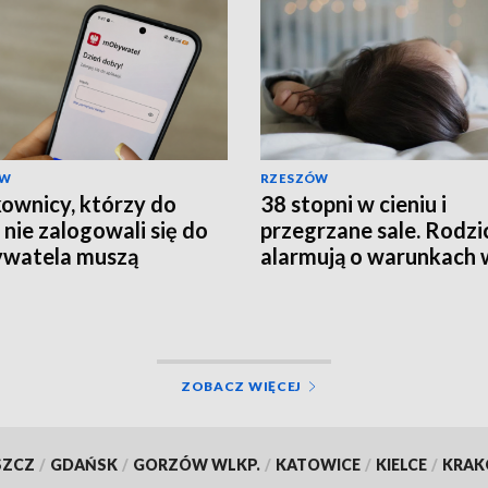
ÓW
RZESZÓW
ownicy, którzy do
38 stopni w cieniu i
 nie zalogowali się do
przegrzane sale. Rodzi
watela muszą
alarmują o warunkach 
rócić ważność
szpitalu
mentów
ZOBACZ WIĘCEJ
SZCZ
/
GDAŃSK
/
GORZÓW WLKP.
/
KATOWICE
/
KIELCE
/
KRA