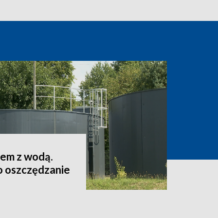
lem z wodą.
o oszczędzanie