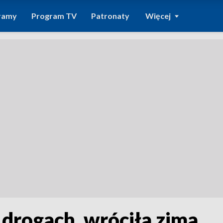
ramy
Program TV
Patronaty
Więcej
drogach, wróciła zima