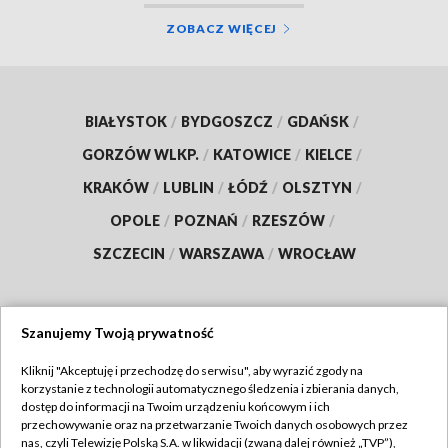
ZOBACZ WIĘCEJ
BIAŁYSTOK
/
BYDGOSZCZ
/
GDAŃSK
/
GORZÓW WLKP.
/
KATOWICE
/
KIELCE
/
KRAKÓW
/
LUBLIN
/
ŁÓDŹ
/
OLSZTYN
/
OPOLE
/
POZNAŃ
/
RZESZÓW
/
SZCZECIN
/
WARSZAWA
/
WROCŁAW
Szanujemy Twoją prywatność
Dołącz do nas:
Kliknij "Akceptuję i przechodzę do serwisu", aby wyrazić zgody na
korzystanie z technologii automatycznego śledzenia i zbierania danych,
TVP
dostęp do informacji na Twoim urządzeniu końcowym i ich
Abonament TVP
przechowywanie oraz na przetwarzanie Twoich danych osobowych przez
Regulamin TVP
nas, czyli Telewizję Polską S.A. w likwidacji (zwaną dalej również „TVP”),