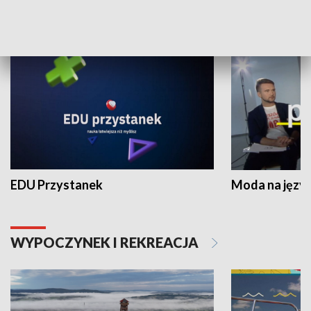
NAUKA I EDUKACJA
EDU Przystanek
Moda na język
WYPOCZYNEK I REKREACJA