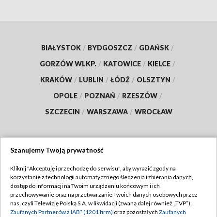
BIAŁYSTOK
/
BYDGOSZCZ
/
GDAŃSK
/
GORZÓW WLKP.
/
KATOWICE
/
KIELCE
/
KRAKÓW
/
LUBLIN
/
ŁÓDŹ
/
OLSZTYN
/
OPOLE
/
POZNAŃ
/
RZESZÓW
/
SZCZECIN
/
WARSZAWA
/
WROCŁAW
Szanujemy Twoją prywatność
Dołącz do nas:
Kliknij "Akceptuję i przechodzę do serwisu", aby wyrazić zgody na
korzystanie z technologii automatycznego śledzenia i zbierania danych,
TVP
dostęp do informacji na Twoim urządzeniu końcowym i ich
Abonament TVP
przechowywanie oraz na przetwarzanie Twoich danych osobowych przez
Regulamin TVP
nas, czyli Telewizję Polską S.A. w likwidacji (zwaną dalej również „TVP”),
Emisja w TVP
Polityka prywatności
Zaufanych Partnerów z IAB* (1201 firm)
oraz pozostałych
Zaufanych