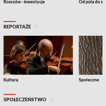
Rzeszów - inwestycje
Od pola do st
REPORTAŻE
Kultura
Społeczne
SPOŁECZEŃSTWO