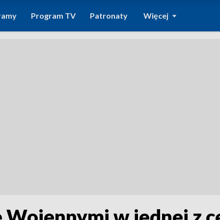
ramy
Program TV
Patronaty
Więcej
e Wojennymi w jednej z c