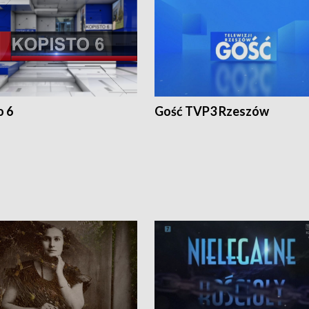
o 6
Gość TVP3 Rzeszów