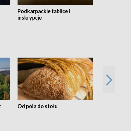
Podkarpackie tablice i
Szlakiem arc
inskrypcje
drewnianej
z
Od pola do stołu
50 lat ochro
przyrodnicz
Zachodnich