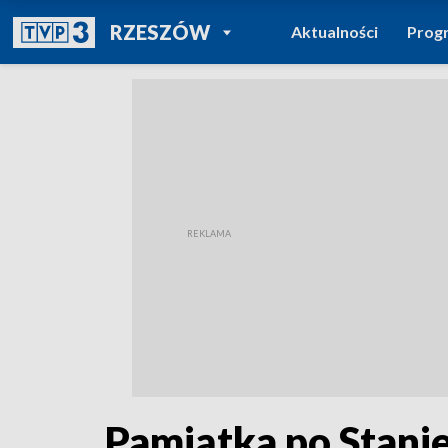
POWRÓT DO
RZESZÓW
Aktualności
Prog
TVP REGIONY
Pamiątka po Stani