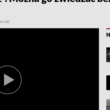
STOŚĆ
N