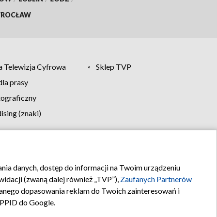
ROCŁAW
 Telewizja Cyfrowa
Sklep TVP
la prasy
tograficzny
sing (znaki)
klamy
Kontakt
rania danych, dostęp do informacji na Twoim urządzeniu
idacji (zwaną dalej również „TVP”),
Zaufanych Partnerów
anego dopasowania reklam do Twoich zainteresowań i
a PPID do Google.