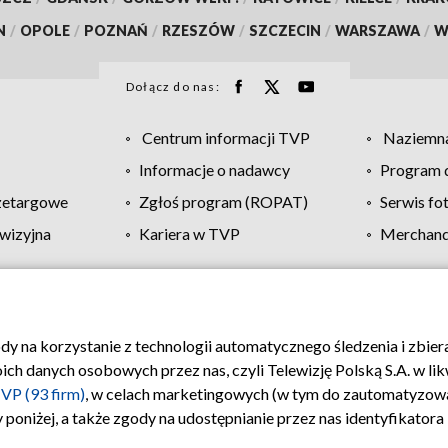
N
/
OPOLE
/
POZNAŃ
/
RZESZÓW
/
SZCZECIN
/
WARSZAWA
/
W
Dołącz do nas:
Centrum informacji TVP
Naziemna
Informacje o nadawcy
Program d
zetargowe
Zgłoś program (ROPAT)
Serwis fo
wizyjna
Kariera w TVP
Merchandi
Polityka prywatności
Moje zgody
Pomoc
Biuro re
ody na korzystanie z technologii automatycznego śledzenia i zbie
 danych osobowych przez nas, czyli Telewizję Polską S.A. w likw
VP (93 firm)
, w celach marketingowych (w tym do zautomatyzow
 poniżej, a także zgody na udostępnianie przez nas identyfikator