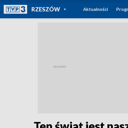
POWRÓT DO
RZESZÓW
Aktualności
Prog
TVP REGIONY
„Ten świat jest na