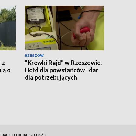
RZESZÓW
 z
"Krewki Rajd" w Rzeszowie.
ją o
Hołd dla powstańców i dar
dla potrzebujących
KÓW
/
LUBLIN
/
ŁÓDŹ
/