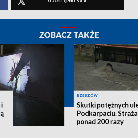
UDOSTĘPNIJ NA X
ZOBACZ TAKŻE
RZESZÓW
i
Skutki potężnych ul
wą
Podkarpaciu. Straża
ponad 200 razy