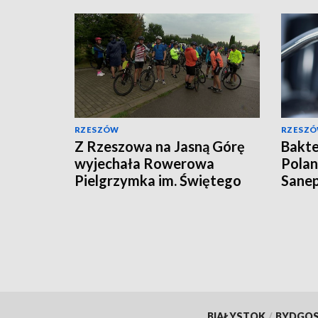
RZESZÓW
RZESZ
Z Rzeszowa na Jasną Górę
Bakte
wyjechała Rowerowa
Polan
Pielgrzymka im. Świętego
Sanep
Krzysztofa
BIAŁYSTOK
/
BYDGO