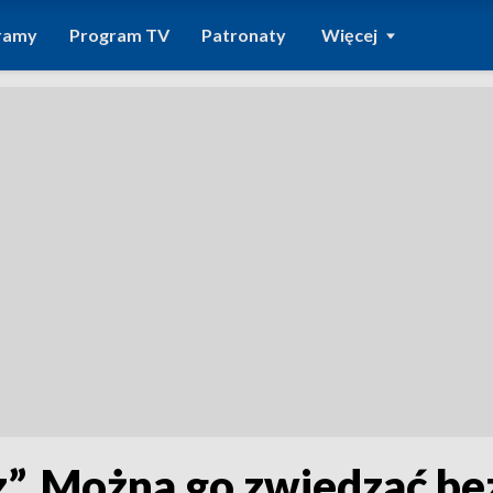
ramy
Program TV
Patronaty
Więcej
sz”. Można go zwiedzać b