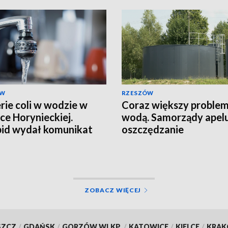
ÓW
RZESZÓW
rie coli w wodzie w
Coraz większy problem
ce Horynieckiej.
wodą. Samorządy apelu
id wydał komunikat
oszczędzanie
ZOBACZ WIĘCEJ
SZCZ
/
GDAŃSK
/
GORZÓW WLKP.
/
KATOWICE
/
KIELCE
/
KRA