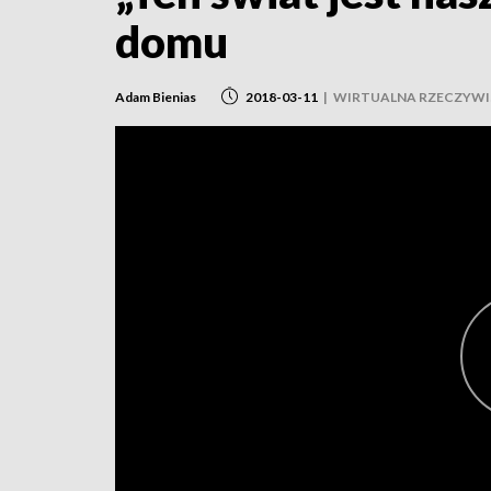
domu
Adam Bienias
2018-03-11
|
WIRTUALNA RZECZYWI