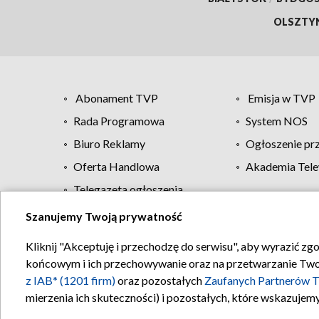
OLSZTY
Abonament TVP
Emisja w TVP
Rada Programowa
System NOS
Biuro Reklamy
Ogłoszenie pr
Oferta Handlowa
Akademia Tele
Telegazeta ogłoszenia
Szanujemy Twoją prywatność
Regulamin TVP
Kliknij "Akceptuję i przechodzę do serwisu", aby wyrazić zg
końcowym i ich przechowywanie oraz na przetwarzanie Twoich
z IAB* (1201 firm)
oraz pozostałych
Zaufanych Partnerów T
mierzenia ich skuteczności) i pozostałych, które wskazujemy