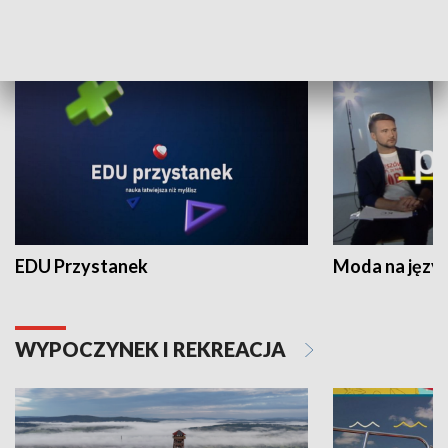
NAUKA I EDUKACJA
EDU Przystanek
Moda na język
WYPOCZYNEK I REKREACJA