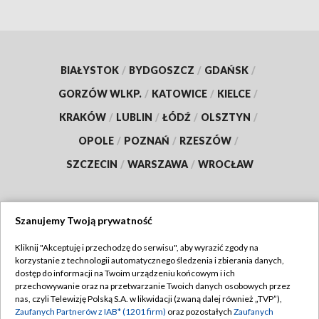
BIAŁYSTOK
/
BYDGOSZCZ
/
GDAŃSK
/
GORZÓW WLKP.
/
KATOWICE
/
KIELCE
/
KRAKÓW
/
LUBLIN
/
ŁÓDŹ
/
OLSZTYN
/
OPOLE
/
POZNAŃ
/
RZESZÓW
/
SZCZECIN
/
WARSZAWA
/
WROCŁAW
Szanujemy Twoją prywatność
Dołącz do nas:
Kliknij "Akceptuję i przechodzę do serwisu", aby wyrazić zgody na
korzystanie z technologii automatycznego śledzenia i zbierania danych,
TVP
dostęp do informacji na Twoim urządzeniu końcowym i ich
Abonament TVP
przechowywanie oraz na przetwarzanie Twoich danych osobowych przez
Regulamin TVP
nas, czyli Telewizję Polską S.A. w likwidacji (zwaną dalej również „TVP”),
Emisja w TVP
Polityka prywatności
Zaufanych Partnerów z IAB* (1201 firm)
oraz pozostałych
Zaufanych