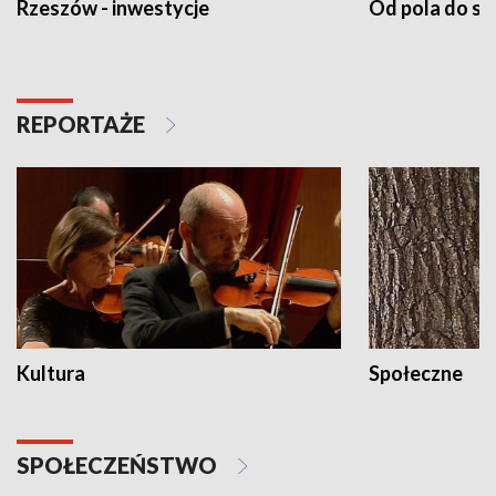
Rzeszów - inwestycje
Od pola do st
REPORTAŻE
Kultura
Społeczne
SPOŁECZEŃSTWO