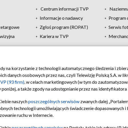
Centrum informacji TVP
Naziemna
Informacje o nadawcy
Program d
zetargowe
Zgłoś program (ROPAT)
Serwis fo
wizyjna
Kariera w TVP
Merchandi
Polityka prywatności
Moje zgody
Pomoc
Biuro re
ody na korzystanie z technologii automatycznego śledzenia i zbie
 danych osobowych przez nas, czyli Telewizję Polską S.A. w likw
VP (93 firm)
, w celach marketingowych (w tym do zautomatyzow
 poniżej, a także zgody na udostępnianie przez nas identyfikator
Ciebie naszych
poszczególnych serwisów
zwanych dalej „Portalem
obnych technologii umożliwiających świadczenie dopasowanych i be
zowanie ruchu w Internecie.
Ciebie
poszczególnych serwisów
na Portalu, takie jak adresy IP, 