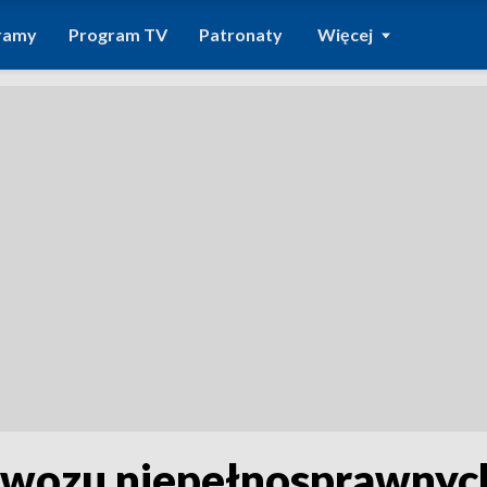
ramy
Program TV
Patronaty
Więcej
ewozu niepełnosprawnyc