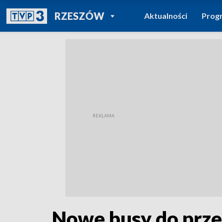
POWRÓT DO
RZESZÓW
Aktualności
Prog
TVP REGIONY
Nowe busy do prz