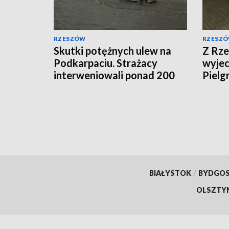
RZESZÓW
RZESZ
Skutki potężnych ulew na
Z Rze
Podkarpaciu. Strażacy
wyje
interweniowali ponad 200
Pielg
razy
Krzys
BIAŁYSTOK
/
BYDGO
OLSZTY