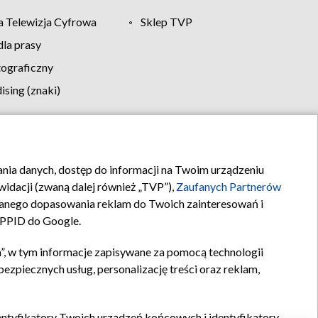
 Telewizja Cyfrowa
Sklep TVP
la prasy
tograficzny
sing (znaki)
klamy
Kontakt
rania danych, dostęp do informacji na Twoim urządzeniu
idacji (zwaną dalej również „TVP”),
Zaufanych Partnerów
anego dopasowania reklam do Twoich zainteresowań i
a PPID do Google.
”, w tym informacje zapisywane za pomocą technologii
zpiecznych usług, personalizację treści oraz reklam,
identyfikatory Twoich urządzeń końcowych i identyfikatory