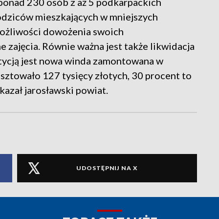
ę ponad 230 osób z aż 5 podkarpackich
odziców mieszkających w mniejszych
możliwości dowożenia swoich
 zajęcia. Równie ważna jest także likwidacja
stycją jest nowa winda zamontowana w
sztowało 127 tysięcy złotych, 30 procent to
azał jarosławski powiat.
UDOSTĘPNIJ NA X