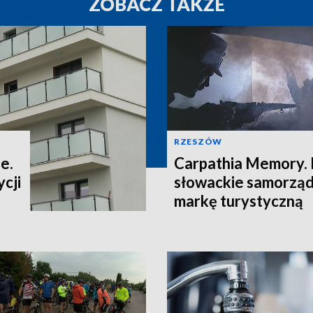
ZOBACZ TAKŻE
RZESZÓW
e.
Carpathia Memory. 
cji
słowackie samorzą
markę turystyczną