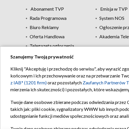
Abonament TVP
Emisja w TVP
Rada Programowa
System NOS
Biuro Reklamy
Ogłoszenie pr
Oferta Handlowa
Akademia Tele
Telegazeta ogłoszenia
Szanujemy Twoją prywatność
Regulamin TVP
Kliknij "Akceptuję i przechodzę do serwisu", aby wyrazić zg
końcowym i ich przechowywanie oraz na przetwarzanie Twoich
z IAB* (1201 firm)
oraz pozostałych
Zaufanych Partnerów T
mierzenia ich skuteczności) i pozostałych, które wskazujemy
Twoje dane osobowe zbierane podczas odwiedzania przez 
takich jak: pliki cookie, sygnalizatory WWW lub innych pod
udostępnianie funkcji mediów społecznościowych oraz anali
Twoje dane osobowe zbierane podczas odwiedzania przez 