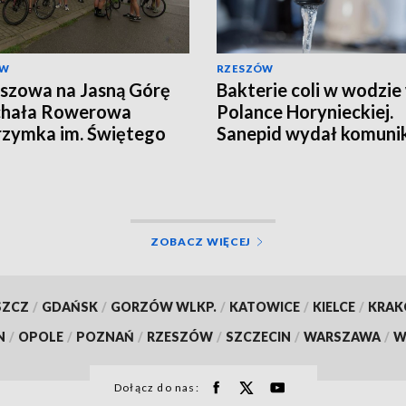
ÓW
RZESZÓW
szowa na Jasną Górę
Bakterie coli w wodzie
chała Rowerowa
Polance Horynieckiej.
rzymka im. Świętego
Sanepid wydał komuni
ztofa
ZOBACZ WIĘCEJ
SZCZ
/
GDAŃSK
/
GORZÓW WLKP.
/
KATOWICE
/
KIELCE
/
KRA
N
/
OPOLE
/
POZNAŃ
/
RZESZÓW
/
SZCZECIN
/
WARSZAWA
/
W
Dołącz do nas: