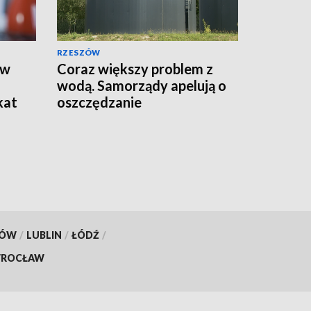
RZESZÓW
 w
Coraz większy problem z
wodą. Samorządy apelują o
kat
oszczędzanie
KÓW
/
LUBLIN
/
ŁÓDŹ
/
ROCŁAW