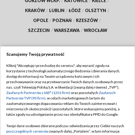
GORZÓW WLKP.
/
KATOWICE
/
KIELCE
/
KRAKÓW
/
LUBLIN
/
ŁÓDŹ
/
OLSZTYN
/
OPOLE
/
POZNAŃ
/
RZESZÓW
/
SZCZECIN
/
WARSZAWA
/
WROCŁAW
Szanujemy Twoją prywatność
Dołącz do nas:
Kliknij "Akceptuję i przechodzę do serwisu", aby wyrazić zgody na
korzystanie z technologii automatycznego śledzenia i zbierania danych,
TVP
dostęp do informacji na Twoim urządzeniu końcowym i ich
Abonament TVP
przechowywanie oraz na przetwarzanie Twoich danych osobowych przez
Regulamin TVP
nas, czyli Telewizję Polską S.A. w likwidacji (zwaną dalej również „TVP”),
Emisja w TVP
Polityka prywatności
Zaufanych Partnerów z IAB* (1201 firm)
oraz pozostałych
Zaufanych
Partnerów TVP (93 firm)
, w celach marketingowych (w tym do
Centrum informacji TVP
Moje zgody
zautomatyzowanego dopasowania reklam do Twoich zainteresowań i
mierzenia ich skuteczności) i pozostałych, które wskazujemy poniżej, a
Naziemna Telewizja Cyfrowa
Pomoc
także zgody na udostępnianie przez nas identyfikatora PPID do Google.
Sklep TVP
Biuro reklamy
Twoje dane osobowe zbierane podczas odwiedzania przez Ciebie naszych
Rada Programowa
Kontakt
poszczególnych serwisów
zwanych dalej „Portalem”, w tym informacje