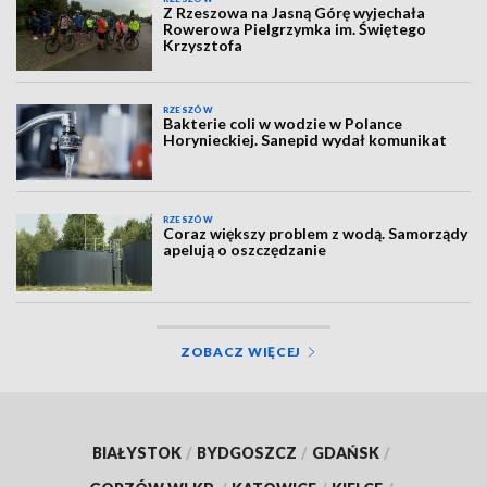
Z Rzeszowa na Jasną Górę wyjechała
Rowerowa Pielgrzymka im. Świętego
Krzysztofa
RZESZÓW
Bakterie coli w wodzie w Polance
Horynieckiej. Sanepid wydał komunikat
RZESZÓW
Coraz większy problem z wodą. Samorządy
apelują o oszczędzanie
ZOBACZ WIĘCEJ
BIAŁYSTOK
/
BYDGOSZCZ
/
GDAŃSK
/