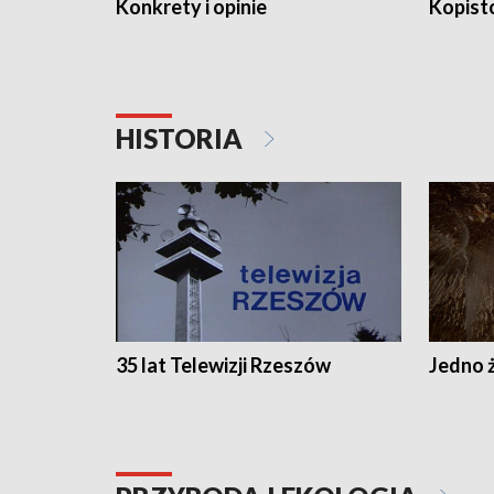
Konkrety i opinie
Kopist
HISTORIA
35 lat Telewizji Rzeszów
Jedno ż