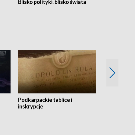
Blisko polityki, blisko świata
Popołudnie 
Podkarpackie tablice i
Szlakiem arc
inskrypcje
drewnianej