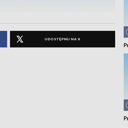
UDOSTĘPNIJ NA X
P
P