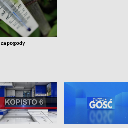
za pogody