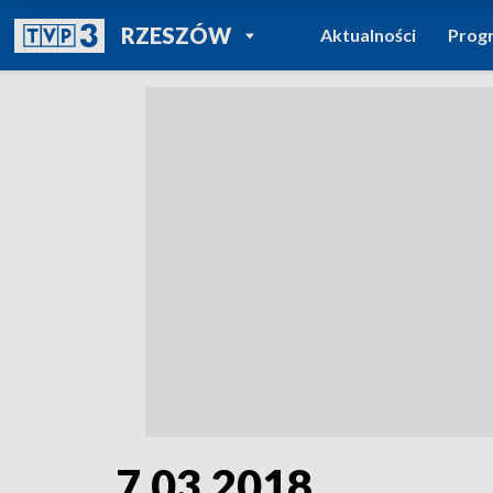
POWRÓT DO
RZESZÓW
Aktualności
Prog
TVP REGIONY
7.03.2018