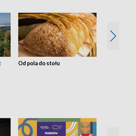
z
Od pola do stołu
50 lat ochro
przyrodnicz
Zachodnich