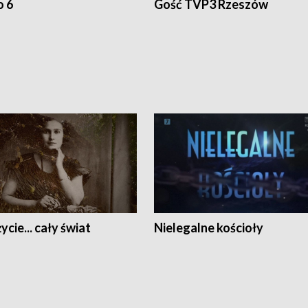
o 6
Gość TVP3 Rzeszów
ycie... cały świat
Nielegalne kościoły