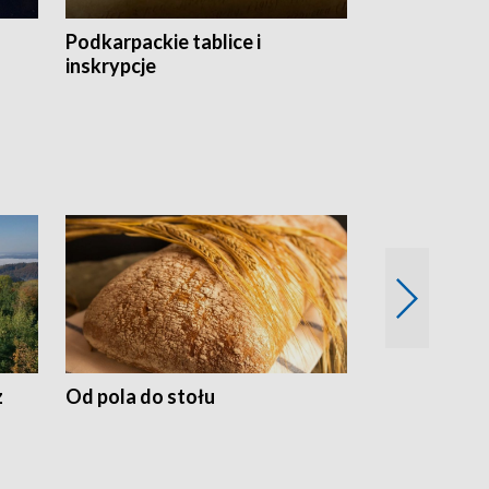
Podkarpackie tablice i
Szlakiem arc
inskrypcje
drewnianej
z
Od pola do stołu
50 lat ochro
przyrodnicz
Zachodnich