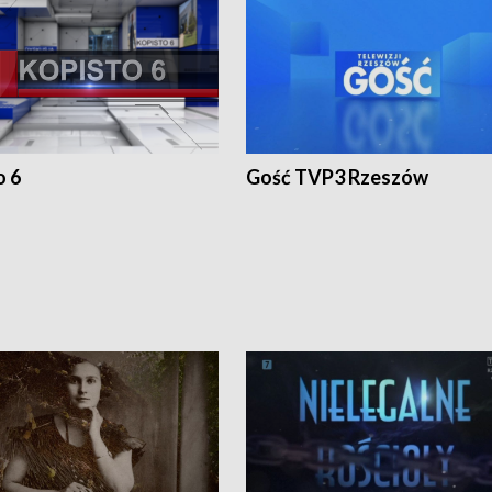
o 6
Gość TVP3 Rzeszów