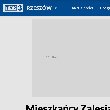
POWRÓT DO
RZESZÓW
Aktualności
Prog
TVP REGIONY
Mieszkańcy Zalesi