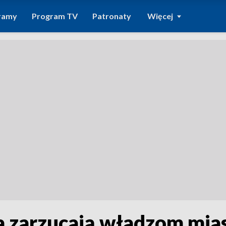
ramy
Program TV
Patronaty
Więcej
a zarzucają władzom mia