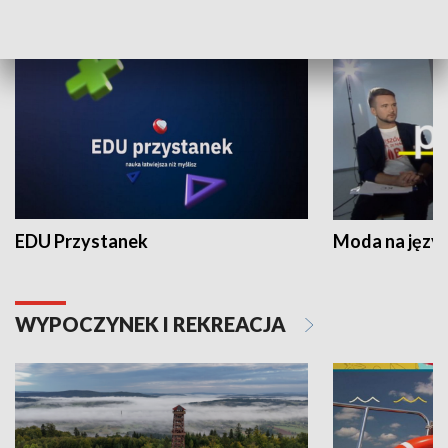
NAUKA I EDUKACJA
EDU Przystanek
Moda na język
WYPOCZYNEK I REKREACJA