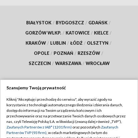
BIAŁYSTOK
/
BYDGOSZCZ
/
GDAŃSK
/
GORZÓW WLKP.
/
KATOWICE
/
KIELCE
/
KRAKÓW
/
LUBLIN
/
ŁÓDŹ
/
OLSZTYN
/
OPOLE
/
POZNAŃ
/
RZESZÓW
/
SZCZECIN
/
WARSZAWA
/
WROCŁAW
Szanujemy Twoją prywatność
Dołącz do nas:
Kliknij "Akceptuję i przechodzę do serwisu", aby wyrazić zgody na
korzystanie z technologii automatycznego śledzenia i zbierania danych,
TVP
dostęp do informacji na Twoim urządzeniu końcowym i ich
Abonament TVP
przechowywanie oraz na przetwarzanie Twoich danych osobowych przez
Regulamin TVP
nas, czyli Telewizję Polską S.A. w likwidacji (zwaną dalej również „TVP”),
Emisja w TVP
Polityka prywatności
Zaufanych Partnerów z IAB* (1201 firm)
oraz pozostałych
Zaufanych
Partnerów TVP (93 firm)
, w celach marketingowych (w tym do
Centrum informacji TVP
Moje zgody