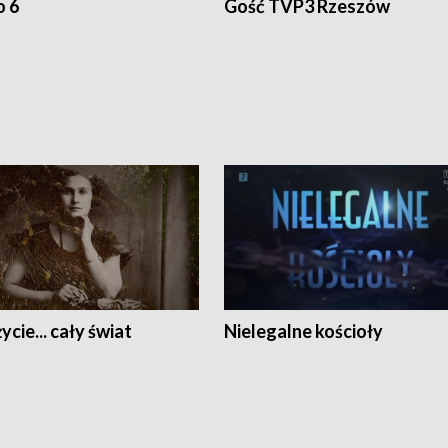
o 6
Gość TVP3 Rzeszów
ycie... cały świat
Nielegalne kościoły