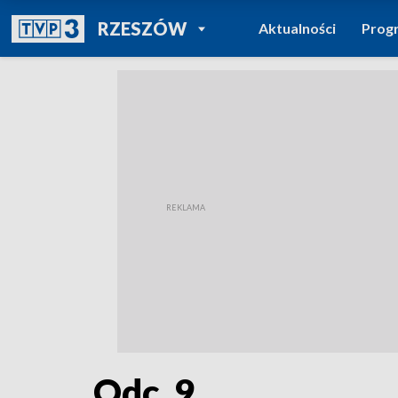
POWRÓT DO
RZESZÓW
Aktualności
Prog
TVP REGIONY
Odc. 9