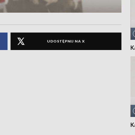
UDOSTĘPNIJ NA X
K
K