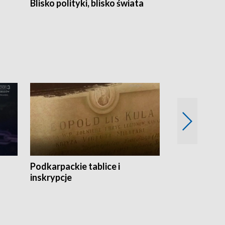
Blisko polityki, blisko świata
Popołudnie 
Podkarpackie tablice i
Szlakiem arc
inskrypcje
drewnianej