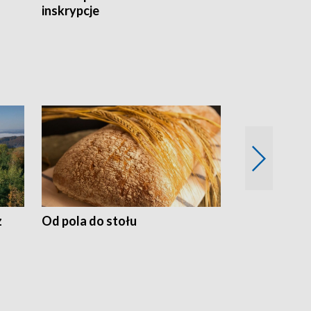
inskrypcje
drewnianej
z
Od pola do stołu
50 lat ochro
przyrodnicz
Zachodnich