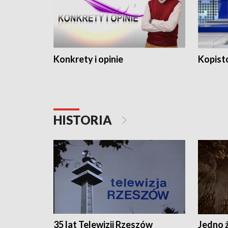
Konkrety i opinie
Kopist
HISTORIA
35 lat Telewizji Rzeszów
Jedno ż