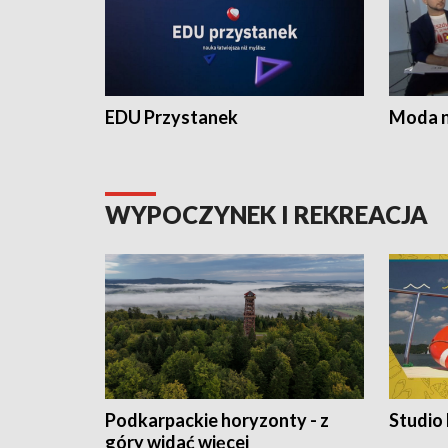
EDU Przystanek
Moda na
WYPOCZYNEK I REKREACJA
Podkarpackie horyzonty - z
Studio
góry widać więcej