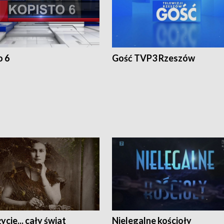
o 6
Gość TVP3 Rzeszów
ycie... cały świat
Nielegalne kościoły