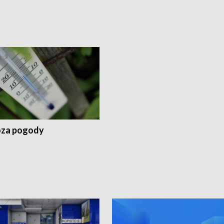
za pogody