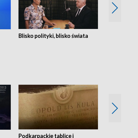
Blisko polityki, blisko świata
Popołudnie 
Podkarpackie tablice i
Szlakiem arc