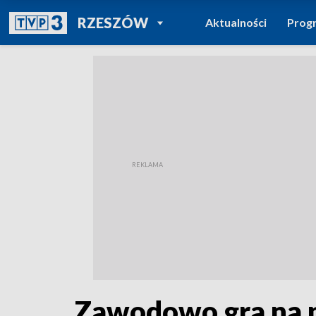
POWRÓT DO
RZESZÓW
Aktualności
Prog
TVP REGIONY
Zawodowo gra na pe