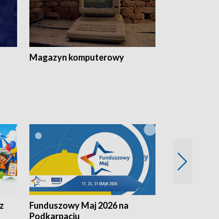
Magazyn komputerowy
z
Funduszowy Maj 2026 na
Podkarpacki
Podkarpaciu
kulinarne z h