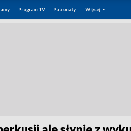
ramy
Program TV
Patronaty
Więcej
rkusji ale słynie z wyku