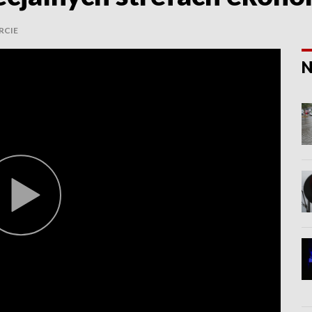
RCIE
N