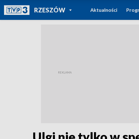
POWRÓT DO
RZESZÓW
Aktualności
Prog
TVP REGIONY
Ulgi nie tylko w s