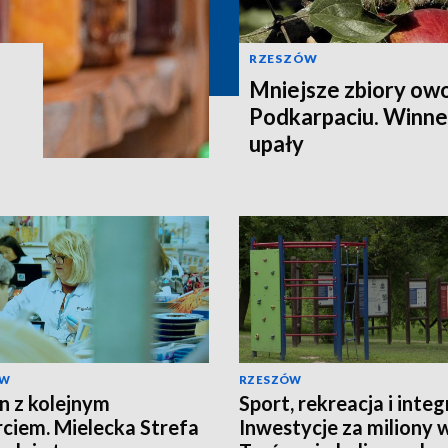
RZESZÓW
Mniejsze zbiory ow
Podkarpaciu. Winne 
upały
ÓW
RZESZÓW
in z kolejnym
Sport, rekreacja i integ
ciem. Mielecka Strefa
Inwestycje za miliony 