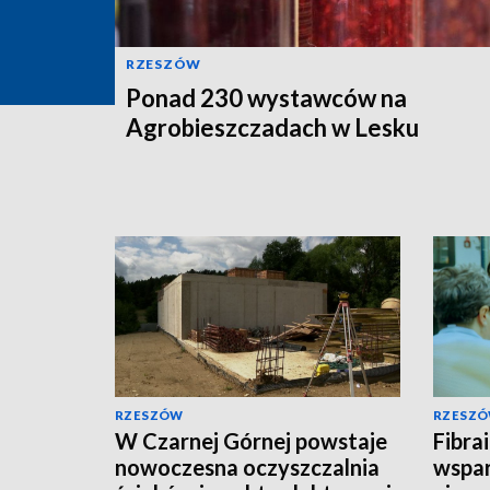
RZESZÓW
Ponad 230 wystawców na
Agrobieszczadach w Lesku
RZESZÓW
RZESZ
W Czarnej Górnej powstaje
Fibra
nowoczesna oczyszczalnia
wspar