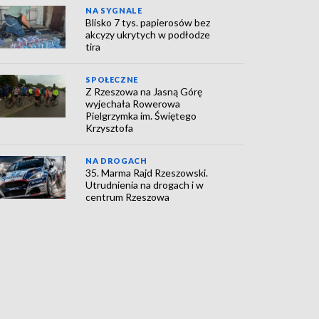
NA SYGNALE
Blisko 7 tys. papierosów bez
akcyzy ukrytych w podłodze
tira
SPOŁECZNE
Z Rzeszowa na Jasną Górę
wyjechała Rowerowa
Pielgrzymka im. Świętego
Krzysztofa
NA DROGACH
35. Marma Rajd Rzeszowski.
Utrudnienia na drogach i w
centrum Rzeszowa