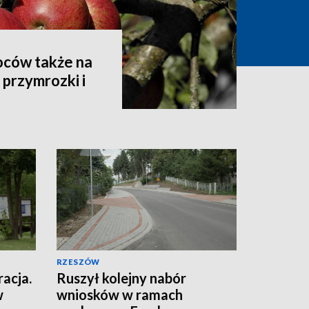
oców także na
przymrozki i
RZESZÓW
racja.
Ruszył kolejny nabór
w
wniosków w ramach