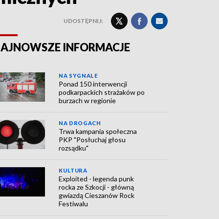
UDOSTĘPNIJ:
AJNOWSZE INFORMACJE
NA SYGNALE
Ponad 150 interwencji
podkarpackich strażaków po
burzach w regionie
NA DROGACH
Trwa kampania społeczna
PKP "Posłuchaj głosu
rozsądku"
KULTURA
Exploited - legenda punk
rocka ze Szkocji - główną
gwiazdą Cieszanów Rock
Festiwalu