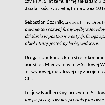
czy RPA. 6 lat temu firmę zakładało 2 b
działalności w strefie, firma przez 10
Sebastian Czarnik,
prezes firmy Dipol 
pewnie ten rozwój firmy byłby zdecydowa
działania w postaci inwestycji. Druga s
obiekt tutaj, jesteśmy lepiej widoczni.
Druga z podkarpackich stref ekonomi
podstref. Między innymi w Stalowej Wol
maszynowej, metalowej czy zbrojeniow
CIT.
Lucjusz Nadbereżny,
prezydent Stalow
miejsc pracy, również produkty innowacy