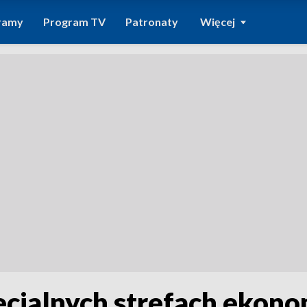
ramy
Program TV
Patronaty
Więcej
pecjalnych strefach ekon