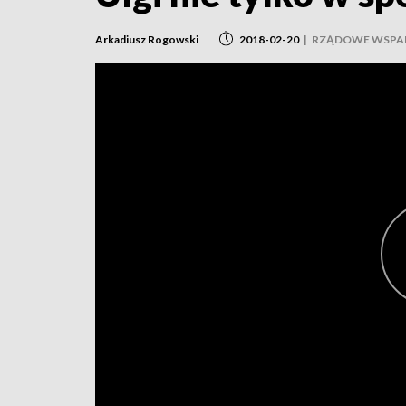
Arkadiusz Rogowski
2018-02-20
|
RZĄDOWE WSPA