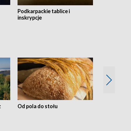
Podkarpackie tablice i
Szlakiem arc
inskrypcje
drewnianej
z
Od pola do stołu
50 lat ochro
przyrodnicz
Zachodnich