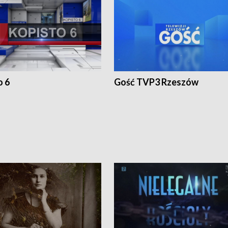
o 6
Gość TVP3 Rzeszów