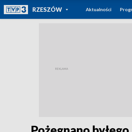
POWRÓT DO
RZESZÓW
Aktualności
Prog
TVP REGIONY
Pożegnano byłego 