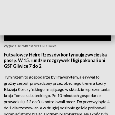
Wygrana Heiro Rzeszów z GSF Gliwice
Futsalowcy Heiro Rzeszów kontynuują zwycięska
passę. W 15. rundzie rozgrywek I ligi pokonali oni
GSF Gliwice 7 do 2.
Tym razem to gospodarze byli faworytem, ale rywal to
groźny zespół, prowadzony przez obecnego trenera kadry
Błażeja Korczyńskiego i mającego w składzie reprezentanta
kraju Tomasza Luteckiego. Po 10 minutach gospodarze
prowadzili już 2 do 0 i kontrolowali mecz. Do przerwy było 4
do 1 dla rzeszowian, a w drugiej odsłonie goście próbowali
odrabiać straty grając z lotnym bramkarzem, ale skończyło