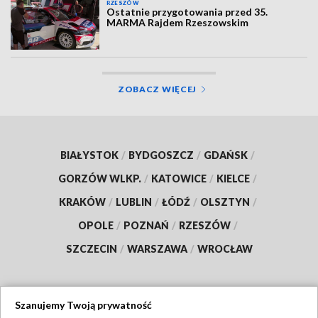
RZESZÓW
Ostatnie przygotowania przed 35.
MARMA Rajdem Rzeszowskim
ZOBACZ WIĘCEJ
BIAŁYSTOK
/
BYDGOSZCZ
/
GDAŃSK
/
GORZÓW WLKP.
/
KATOWICE
/
KIELCE
/
KRAKÓW
/
LUBLIN
/
ŁÓDŹ
/
OLSZTYN
/
OPOLE
/
POZNAŃ
/
RZESZÓW
/
SZCZECIN
/
WARSZAWA
/
WROCŁAW
Szanujemy Twoją prywatność
Dołącz do nas: