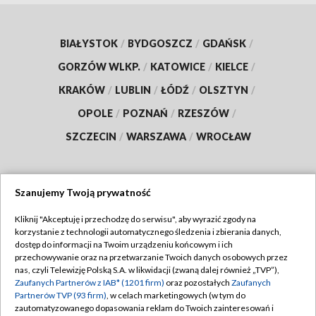
BIAŁYSTOK
/
BYDGOSZCZ
/
GDAŃSK
/
GORZÓW WLKP.
/
KATOWICE
/
KIELCE
/
KRAKÓW
/
LUBLIN
/
ŁÓDŹ
/
OLSZTYN
/
OPOLE
/
POZNAŃ
/
RZESZÓW
/
SZCZECIN
/
WARSZAWA
/
WROCŁAW
Szanujemy Twoją prywatność
Dołącz do nas:
Kliknij "Akceptuję i przechodzę do serwisu", aby wyrazić zgody na
korzystanie z technologii automatycznego śledzenia i zbierania danych,
TVP
dostęp do informacji na Twoim urządzeniu końcowym i ich
Abonament TVP
przechowywanie oraz na przetwarzanie Twoich danych osobowych przez
Regulamin TVP
nas, czyli Telewizję Polską S.A. w likwidacji (zwaną dalej również „TVP”),
Emisja w TVP
Polityka prywatności
Zaufanych Partnerów z IAB* (1201 firm)
oraz pozostałych
Zaufanych
Partnerów TVP (93 firm)
, w celach marketingowych (w tym do
Centrum informacji TVP
Moje zgody
zautomatyzowanego dopasowania reklam do Twoich zainteresowań i