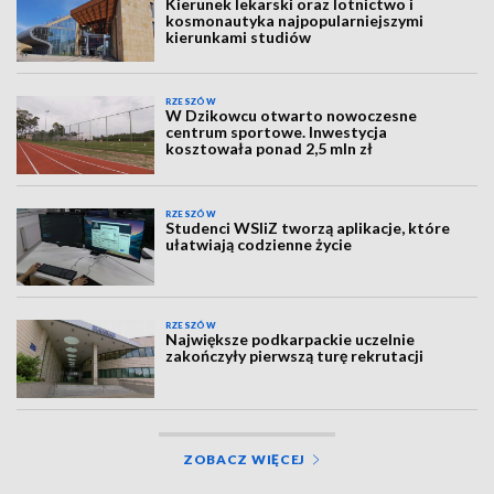
Kierunek lekarski oraz lotnictwo i
kosmonautyka najpopularniejszymi
kierunkami studiów
RZESZÓW
W Dzikowcu otwarto nowoczesne
centrum sportowe. Inwestycja
kosztowała ponad 2,5 mln zł
RZESZÓW
Studenci WSIiZ tworzą aplikacje, które
ułatwiają codzienne życie
RZESZÓW
Największe podkarpackie uczelnie
zakończyły pierwszą turę rekrutacji
ZOBACZ WIĘCEJ