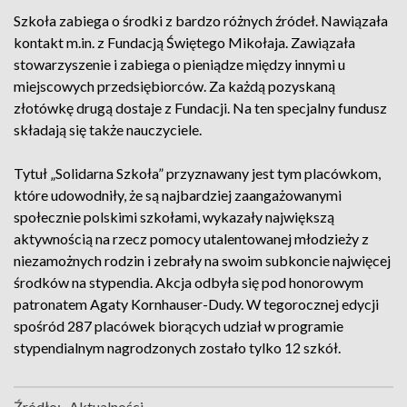
Szkoła zabiega o środki z bardzo różnych źródeł. Nawiązała
kontakt m.in. z Fundacją Świętego Mikołaja. Zawiązała
stowarzyszenie i zabiega o pieniądze między innymi u
miejscowych przedsiębiorców. Za każdą pozyskaną
złotówkę drugą dostaje z Fundacji. Na ten specjalny fundusz
składają się także nauczyciele.
Tytuł „Solidarna Szkoła” przyznawany jest tym placówkom,
które udowodniły, że są najbardziej zaangażowanymi
społecznie polskimi szkołami, wykazały największą
aktywnością na rzecz pomocy utalentowanej młodzieży z
niezamożnych rodzin i zebrały na swoim subkoncie najwięcej
środków na stypendia. Akcja odbyła się pod honorowym
patronatem Agaty Kornhauser-Dudy. W tegorocznej edycji
spośród 287 placówek biorących udział w programie
stypendialnym nagrodzonych zostało tylko 12 szkół.
Źródło:
Aktualności