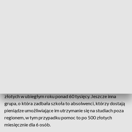
Technicznej.
- Stypendium na pewno jest odciążeniem dla mnie i moich
rodziców, mogę sobie środki przeznaczyć na swoje zakupy,
które jednak muszą być mądre, bo muszę się ze wszystkiego
rozliczyć.
Karolina Waiss za stypendium kupuje repetytoria i
rozwiązuje testy bo chce się dostać na analitykę medyczną
do Krakowa, tak jak koledzy dostaje 180 złotych
miesięcznie, dla niej to spore pieniądze
W tym roku szkoła zdobyła na stypendia ponad 20 tysięcy
złotych w ubiegłym roku ponad 60 tysięcy. Jeszcze inna
grupa, o która zadbała szkoła to absolwenci, którzy dostają
pieniądze umożliwiające im utrzymanie się na studiach poza
regionem, w tym przypadku pomoc to po 500 złotych
miesięcznie dla 6 osób.