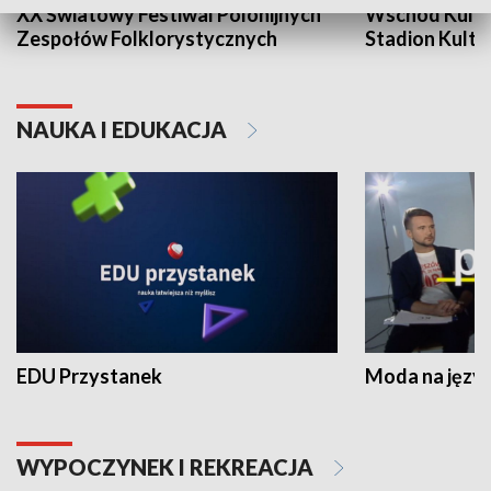
XX Światowy Festiwal Polonijnych
Wschód Kultur
Zespołów Folklorystycznych
Stadion Kultu
NAUKA I EDUKACJA
EDU Przystanek
Moda na język
WYPOCZYNEK I REKREACJA