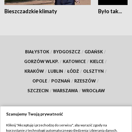
Bieszczadzkie klimaty
Było tak...
BIAŁYSTOK
/
BYDGOSZCZ
/
GDAŃSK
/
GORZÓW WLKP.
/
KATOWICE
/
KIELCE
/
KRAKÓW
/
LUBLIN
/
ŁÓDŹ
/
OLSZTYN
/
OPOLE
/
POZNAŃ
/
RZESZÓW
/
SZCZECIN
/
WARSZAWA
/
WROCŁAW
Szanujemy Twoją prywatność
Dołącz do nas:
Kliknij "Akceptuję i przechodzę do serwisu", aby wyrazić zgody na
korzystanie z technologii automatycznego śledzenia i zbierania danych,
TVP