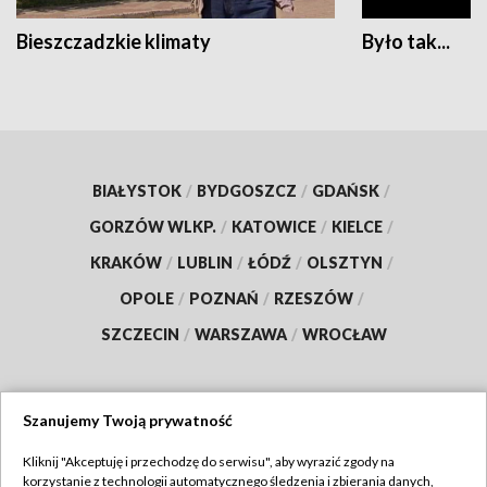
Bieszczadzkie klimaty
Było tak...
BIAŁYSTOK
/
BYDGOSZCZ
/
GDAŃSK
/
GORZÓW WLKP.
/
KATOWICE
/
KIELCE
/
KRAKÓW
/
LUBLIN
/
ŁÓDŹ
/
OLSZTYN
/
OPOLE
/
POZNAŃ
/
RZESZÓW
/
SZCZECIN
/
WARSZAWA
/
WROCŁAW
Szanujemy Twoją prywatność
Dołącz do nas:
Kliknij "Akceptuję i przechodzę do serwisu", aby wyrazić zgody na
korzystanie z technologii automatycznego śledzenia i zbierania danych,
TVP