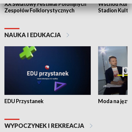
XX Światowy Festiwal Polonijnych
Wschód Kultur
Zespołów Folklorystycznych
Stadion Kultu
NAUKA I EDUKACJA
EDU Przystanek
Moda na język
WYPOCZYNEK I REKREACJA