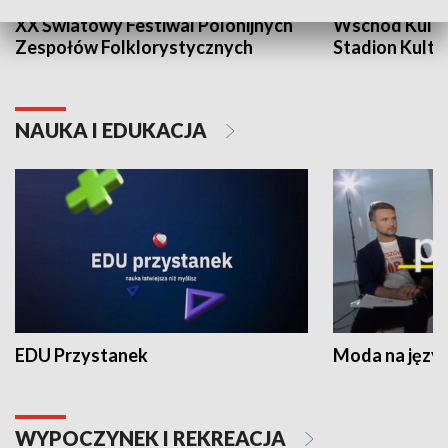
XX Światowy Festiwal Polonijnych
Wschód Kultur
Zespołów Folklorystycznych
Stadion Kultu
NAUKA I EDUKACJA
EDU Przystanek
Moda na język
WYPOCZYNEK I REKREACJA