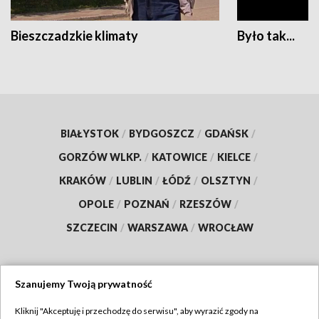
Bieszczadzkie klimaty
Było tak...
BIAŁYSTOK
/
BYDGOSZCZ
/
GDAŃSK
/
GORZÓW WLKP.
/
KATOWICE
/
KIELCE
/
KRAKÓW
/
LUBLIN
/
ŁÓDŹ
/
OLSZTYN
/
OPOLE
/
POZNAŃ
/
RZESZÓW
/
SZCZECIN
/
WARSZAWA
/
WROCŁAW
Szanujemy Twoją prywatność
Dołącz do nas:
Kliknij "Akceptuję i przechodzę do serwisu", aby wyrazić zgody na