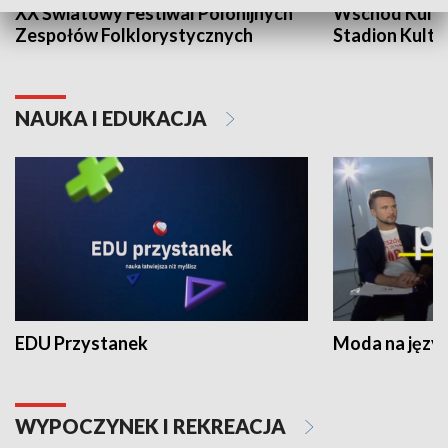
XX Światowy Festiwal Polonijnych
Wschód Kultur
Zespołów Folklorystycznych
Stadion Kultu
NAUKA I EDUKACJA
EDU Przystanek
Moda na język
WYPOCZYNEK I REKREACJA