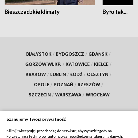
Bieszczadzkie klimaty
Było tak...
BIAŁYSTOK
/
BYDGOSZCZ
/
GDAŃSK
/
GORZÓW WLKP.
/
KATOWICE
/
KIELCE
/
KRAKÓW
/
LUBLIN
/
ŁÓDŹ
/
OLSZTYN
/
OPOLE
/
POZNAŃ
/
RZESZÓW
/
SZCZECIN
/
WARSZAWA
/
WROCŁAW
Szanujemy Twoją prywatność
Dołącz do nas:
Kliknij "Akceptuję i przechodzę do serwisu", aby wyrazić zgody na
korzystanie z technologii automatycznego śledzenia i zbierania danych,
TVP