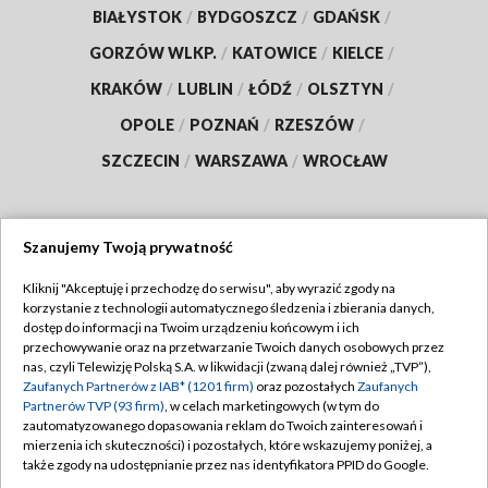
BIAŁYSTOK
/
BYDGOSZCZ
/
GDAŃSK
/
GORZÓW WLKP.
/
KATOWICE
/
KIELCE
/
KRAKÓW
/
LUBLIN
/
ŁÓDŹ
/
OLSZTYN
/
OPOLE
/
POZNAŃ
/
RZESZÓW
/
SZCZECIN
/
WARSZAWA
/
WROCŁAW
Szanujemy Twoją prywatność
Dołącz do nas:
Kliknij "Akceptuję i przechodzę do serwisu", aby wyrazić zgody na
korzystanie z technologii automatycznego śledzenia i zbierania danych,
TVP
dostęp do informacji na Twoim urządzeniu końcowym i ich
Abonament TVP
przechowywanie oraz na przetwarzanie Twoich danych osobowych przez
Regulamin TVP
nas, czyli Telewizję Polską S.A. w likwidacji (zwaną dalej również „TVP”),
Emisja w TVP
Polityka prywatności
Zaufanych Partnerów z IAB* (1201 firm)
oraz pozostałych
Zaufanych
Partnerów TVP (93 firm)
, w celach marketingowych (w tym do
Centrum informacji TVP
Moje zgody
zautomatyzowanego dopasowania reklam do Twoich zainteresowań i
mierzenia ich skuteczności) i pozostałych, które wskazujemy poniżej, a
Naziemna Telewizja Cyfrowa
Pomoc
także zgody na udostępnianie przez nas identyfikatora PPID do Google.
Sklep TVP