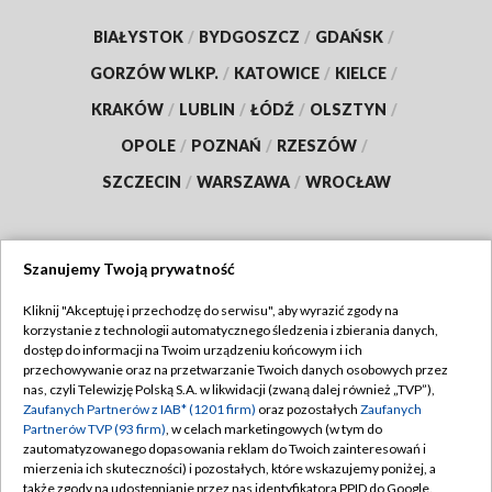
BIAŁYSTOK
/
BYDGOSZCZ
/
GDAŃSK
/
GORZÓW WLKP.
/
KATOWICE
/
KIELCE
/
KRAKÓW
/
LUBLIN
/
ŁÓDŹ
/
OLSZTYN
/
OPOLE
/
POZNAŃ
/
RZESZÓW
/
SZCZECIN
/
WARSZAWA
/
WROCŁAW
Szanujemy Twoją prywatność
Dołącz do nas:
Kliknij "Akceptuję i przechodzę do serwisu", aby wyrazić zgody na
korzystanie z technologii automatycznego śledzenia i zbierania danych,
TVP
dostęp do informacji na Twoim urządzeniu końcowym i ich
Abonament TVP
przechowywanie oraz na przetwarzanie Twoich danych osobowych przez
Regulamin TVP
nas, czyli Telewizję Polską S.A. w likwidacji (zwaną dalej również „TVP”),
Emisja w TVP
Polityka prywatności
Zaufanych Partnerów z IAB* (1201 firm)
oraz pozostałych
Zaufanych
Partnerów TVP (93 firm)
, w celach marketingowych (w tym do
Centrum informacji TVP
Moje zgody
zautomatyzowanego dopasowania reklam do Twoich zainteresowań i
mierzenia ich skuteczności) i pozostałych, które wskazujemy poniżej, a
Naziemna Telewizja Cyfrowa
Pomoc
także zgody na udostępnianie przez nas identyfikatora PPID do Google.