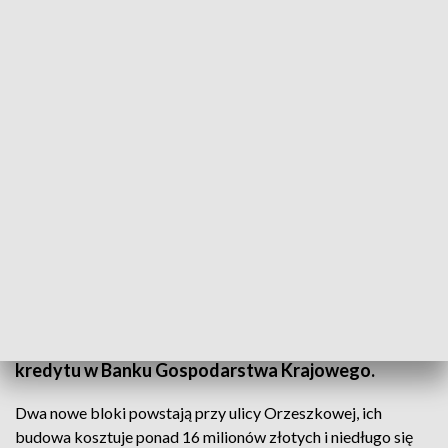
Nowy program budowy mieszkań w Stalowej Woli
"Z perspektywą w Stalowej Woli", czyli przykład
inwestycji samorządowej. To program budowy 95
mieszkań dla osób, które mają za wysokie dochody,
by ubiegać się o mieszkanie komunalne, ale za
niskie, by dostać kredyt w banku. Na inwestycję
samorząd miasta wziął ponad 10 milionów złotych
kredytu w Banku Gospodarstwa Krajowego.
Dwa nowe bloki powstają przy ulicy Orzeszkowej, ich
budowa kosztuje ponad 16 milionów złotych i niedługo się