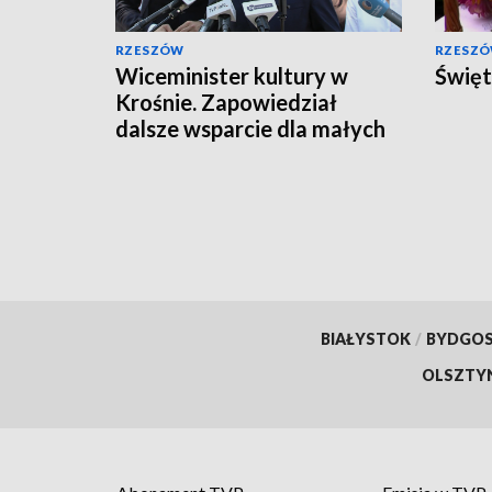
RZESZÓW
RZESZ
Wiceminister kultury w
Święt
Krośnie. Zapowiedział
dalsze wsparcie dla małych
miejscowości
BIAŁYSTOK
/
BYDGO
OLSZTY