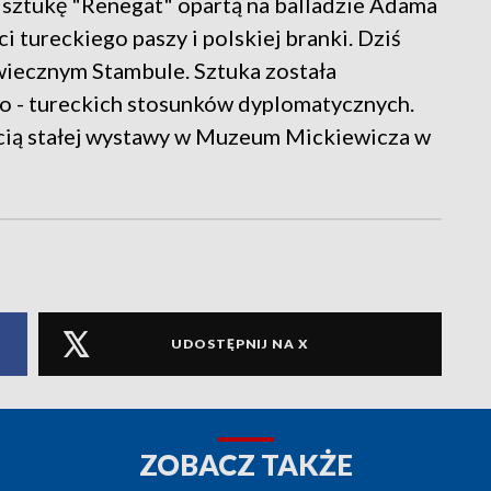
i sztukę "Renegat" opartą na balladzie Adama
 tureckiego paszy i polskiej branki. Dziś
wiecznym Stambule. Sztuka została
ko - tureckich stosunków dyplomatycznych.
ęścią stałej wystawy w Muzeum Mickiewicza w
UDOSTĘPNIJ NA X
ZOBACZ TAKŻE