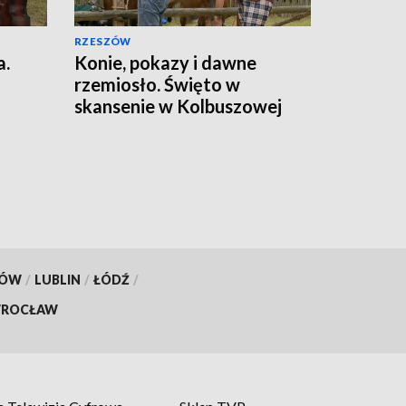
RZESZÓW
a.
Konie, pokazy i dawne
rzemiosło. Święto w
skansenie w Kolbuszowej
KÓW
/
LUBLIN
/
ŁÓDŹ
/
ROCŁAW