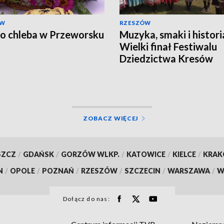
ÓW
RZESZÓW
o chleba w Przeworsku
Muzyka, smaki i histori
Wielki finał Festiwalu
Dziedzictwa Kresów
ZOBACZ WIĘCEJ
SZCZ
/
GDAŃSK
/
GORZÓW WLKP.
/
KATOWICE
/
KIELCE
/
KRA
N
/
OPOLE
/
POZNAŃ
/
RZESZÓW
/
SZCZECIN
/
WARSZAWA
/
W
Dołącz do nas: