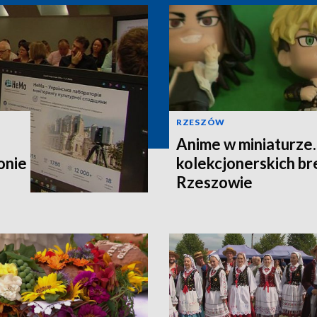
RZESZÓW
Anime w miniaturze
onie
kolekcjonerskich b
Rzeszowie