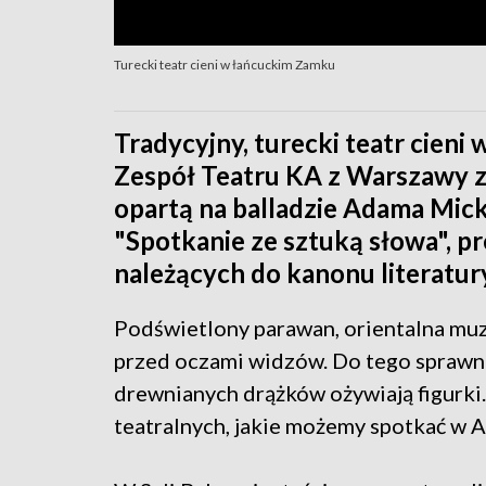
Turecki teatr cieni w łańcuckim Zamku
Tradycyjny, turecki teatr cieni
Zespół Teatru KA z Warszawy z
opartą na balladzie Adama Mick
"Spotkanie ze sztuką słowa", 
należących do kanonu literatury
Podświetlony parawan, orientalna muzy
przed oczami widzów. Do tego sprawn
drewnianych drążków ożywiają figurki. 
teatralnych, jakie możemy spotkać w Az