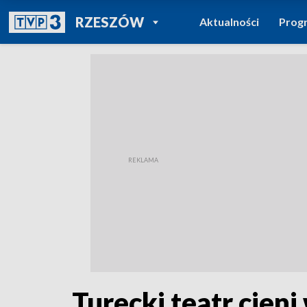
POWRÓT DO
RZESZÓW
Aktualności
Prog
TVP REGIONY
Turecki teatr cien