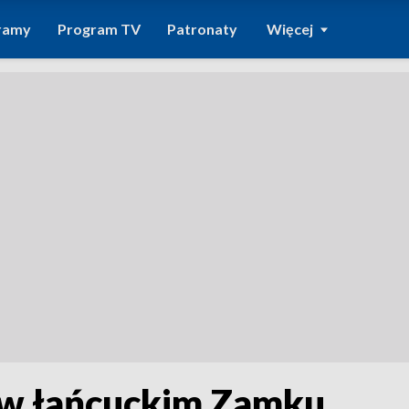
ramy
Program TV
Patronaty
Więcej
i w łańcuckim Zamku