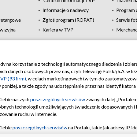
Centrum informacji TVP
Naziemna
Informacje o nadawcy
Program d
zetargowe
Zgłoś program (ROPAT)
Serwis fo
wizyjna
Kariera w TVP
Merchandi
Polityka prywatności
Moje zgody
Pomoc
Biuro re
ody na korzystanie z technologii automatycznego śledzenia i zbie
 danych osobowych przez nas, czyli Telewizję Polską S.A. w likw
VP (93 firm)
, w celach marketingowych (w tym do zautomatyzow
 poniżej, a także zgody na udostępnianie przez nas identyfikator
Ciebie naszych
poszczególnych serwisów
zwanych dalej „Portalem
obnych technologii umożliwiających świadczenie dopasowanych i be
zowanie ruchu w Internecie.
Ciebie
poszczególnych serwisów
na Portalu, takie jak adresy IP, 
sach Portalu czy historia odwiedzin będą przetwarzane przez TV