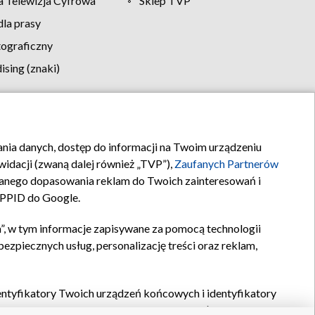
 Telewizja Cyfrowa
Sklep TVP
la prasy
tograficzny
sing (znaki)
klamy
Kontakt
rania danych, dostęp do informacji na Twoim urządzeniu
idacji (zwaną dalej również „TVP”),
Zaufanych Partnerów
anego dopasowania reklam do Twoich zainteresowań i
a PPID do Google.
”, w tym informacje zapisywane za pomocą technologii
zpiecznych usług, personalizację treści oraz reklam,
identyfikatory Twoich urządzeń końcowych i identyfikatory
P,
Zaufanych Partnerów z IAB
oraz pozostałych
Zaufanych