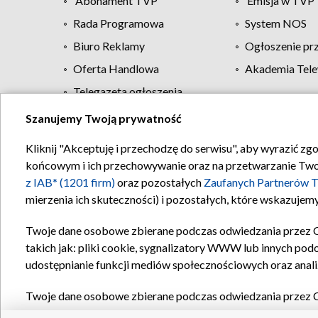
Abonament TVP
Emisja w TVP
Rada Programowa
System NOS
Biuro Reklamy
Ogłoszenie pr
Oferta Handlowa
Akademia Tele
Telegazeta ogłoszenia
Szanujemy Twoją prywatność
Regulamin TVP
Kliknij "Akceptuję i przechodzę do serwisu", aby wyrazić zg
końcowym i ich przechowywanie oraz na przetwarzanie Twoich
z IAB* (1201 firm)
oraz pozostałych
Zaufanych Partnerów T
mierzenia ich skuteczności) i pozostałych, które wskazujemy
Twoje dane osobowe zbierane podczas odwiedzania przez 
takich jak: pliki cookie, sygnalizatory WWW lub innych pod
udostępnianie funkcji mediów społecznościowych oraz anali
Twoje dane osobowe zbierane podczas odwiedzania przez 
plików cookie, informacje o Twoich wyszukiwaniach w serwi