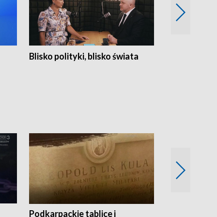
Blisko polityki, blisko świata
Popołudnie 
Podkarpackie tablice i
Szlakiem arc