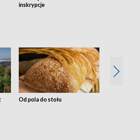
inskrypcje
drewnianej
z
Od pola do stołu
50 lat ochro
przyrodnicz
Zachodnich