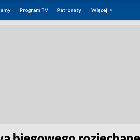
ramy
Program TV
Patronaty
Więcej
wa biegowego rozjechane 