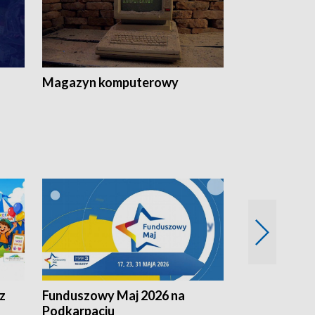
Magazyn komputerowy
z
Funduszowy Maj 2026 na
Podkarpacki
Podkarpaciu
kulinarne z h