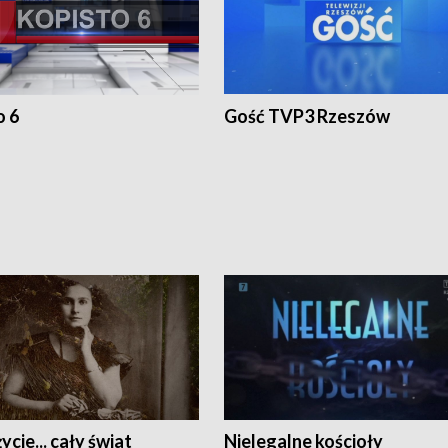
o 6
Gość TVP3 Rzeszów
ycie... cały świat
Nielegalne kościoły