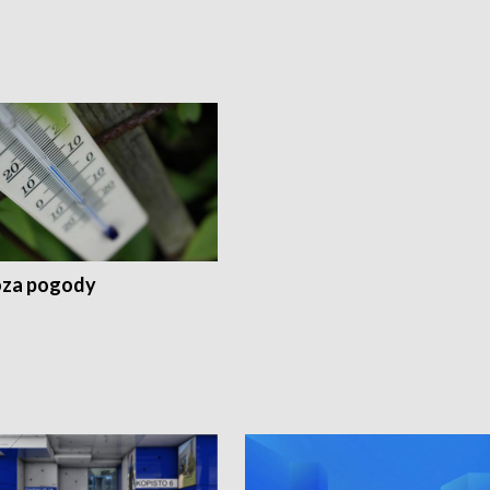
za pogody