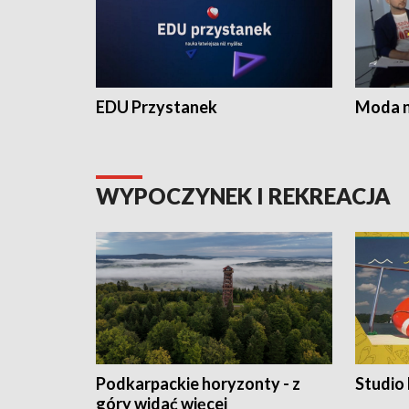
EDU Przystanek
Moda na
WYPOCZYNEK I REKREACJA
Podkarpackie horyzonty - z
Studio
góry widać więcej