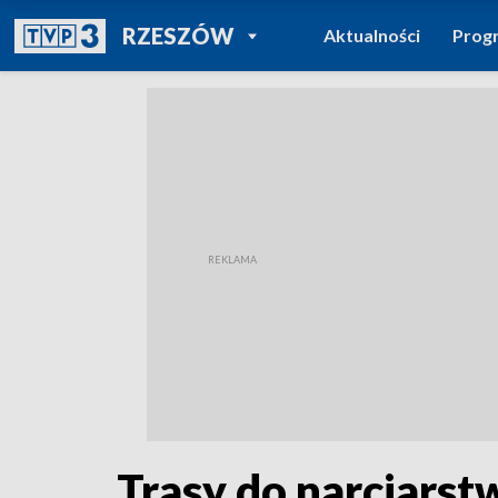
POWRÓT DO
RZESZÓW
Aktualności
Prog
TVP REGIONY
Trasy do narciarst