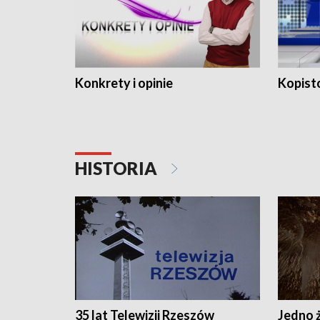
Konkrety i opinie
Kopist
HISTORIA
35 lat Telewizji Rzeszów
Jedno ż