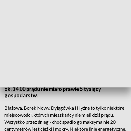
Skutki intensywnych opadów śniegu w regionie
Od rana energetycy usuwają skutki awarii linii
średniego napięcia, głównie w okolicach Sanoka i
Krosna, ale też w powiecie rzeszowskim. Jeszcze
ok. 14.00 prądu nie miało prawie 5 tysięcy
gospodarstw.
Błażowa, Borek Nowy, Dylągówka i Hyżne to tylko niektóre
miejscowości, których mieszkańcy nie mieli dziś prądu.
Wszystko przez śnieg - choć spadło go maksymalnie 20
centymetrów jest ciężki i mokry. Niektóre linie energetyczne,