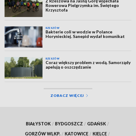
Z Rzeszowa na Jasną Górę wyjechała
Rowerowa Pielgrzymka im. Świętego
Krzysztofa
RZESZÓW
Bakterie coli w wodzie w Polance
Horynieckiej. Sanepid wydał komunikat
RZESZÓW
Coraz większy problem z wodą. Samorządy
apelują o oszczędzanie
ZOBACZ WIĘCEJ
BIAŁYSTOK
/
BYDGOSZCZ
/
GDAŃSK
/
GORZÓW WLKP.
/
KATOWICE
/
KIELCE
/