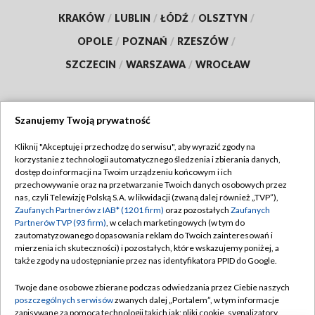
KRAKÓW
/
LUBLIN
/
ŁÓDŹ
/
OLSZTYN
/
OPOLE
/
POZNAŃ
/
RZESZÓW
/
SZCZECIN
/
WARSZAWA
/
WROCŁAW
Szanujemy Twoją prywatność
Dołącz do nas:
Kliknij "Akceptuję i przechodzę do serwisu", aby wyrazić zgody na
korzystanie z technologii automatycznego śledzenia i zbierania danych,
TVP
dostęp do informacji na Twoim urządzeniu końcowym i ich
Abonament TVP
przechowywanie oraz na przetwarzanie Twoich danych osobowych przez
Regulamin TVP
nas, czyli Telewizję Polską S.A. w likwidacji (zwaną dalej również „TVP”),
Emisja w TVP
Polityka prywatności
Zaufanych Partnerów z IAB* (1201 firm)
oraz pozostałych
Zaufanych
Partnerów TVP (93 firm)
, w celach marketingowych (w tym do
Centrum informacji TVP
Moje zgody
zautomatyzowanego dopasowania reklam do Twoich zainteresowań i
mierzenia ich skuteczności) i pozostałych, które wskazujemy poniżej, a
Naziemna Telewizja Cyfrowa
Pomoc
także zgody na udostępnianie przez nas identyfikatora PPID do Google.
Sklep TVP
Biuro reklamy
Twoje dane osobowe zbierane podczas odwiedzania przez Ciebie naszych
Rada Programowa
Kontakt
poszczególnych serwisów
zwanych dalej „Portalem”, w tym informacje
zapisywane za pomocą technologii takich jak: pliki cookie, sygnalizatory