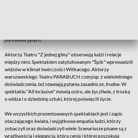
Monodram "Homosovieticus" to próba odnalezienia źródeł
awarii i pomyłek, zniewolenia i ubezwłasnowolnienia.
Wojciech Kowalski z twórczości Michaiła Zoszczenko
wybrał opowiadania i felietony. Połączył dwa czasy miniony
oraz dzisiejszy po to, by stworzyć portret obywateli Rosji lat
porewolucyjnych.
Aktorzy Teatru "Z jednej gliny" obserwują ludzi i relacje
między nimi. Spektaklem zatytułowanym "Śpik" wprowadzili
widzów w klimat twórczości Witkacego. Aktorzy
warszawskiego Teatru PARABUCH czerpiąc z wieloletniego
doświadczenia, też stawiają pytania zasadnicze, trudne. W
spektaklu "All inclusive" mówią ostro, ale życzliwie, z troską
o widza i o dziedzinę sztuki, której poświęcili życie.
We wszystkich prezentowanych spektaklach jest i zapis
otaczającego świata, i wyjątkowa empatia ludzi, którzy
zobaczyli oraz doświadczyli wiele. Scenariusze pisane są z
wrażliwością i elegancją, którą cenią i której poszukują