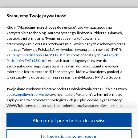
Szanujemy Twoją prywatność
Dołącz do nas:
Kliknij "Akceptuję i przechodzę do serwisu", aby wyrazić zgody na
korzystanie z technologii automatycznego śledzenia i zbierania danych,
TVP
dostęp do informacji na Twoim urządzeniu końcowym i ich
Abonament TVP
przechowywanie oraz na przetwarzanie Twoich danych osobowych przez
Regulamin TVP
nas, czyli Telewizję Polską S.A. w likwidacji (zwaną dalej również „TVP”),
Emisja w TVP
Polityka prywatności
Zaufanych Partnerów z IAB* (1201 firm)
oraz pozostałych
Zaufanych
Partnerów TVP (93 firm)
, w celach marketingowych (w tym do
Centrum informacji TVP
Moje zgody
zautomatyzowanego dopasowania reklam do Twoich zainteresowań i
mierzenia ich skuteczności) i pozostałych, które wskazujemy poniżej, a
Naziemna Telewizja Cyfrowa
Pomoc
także zgody na udostępnianie przez nas identyfikatora PPID do Google.
Sklep TVP
Biuro reklamy
Twoje dane osobowe zbierane podczas odwiedzania przez Ciebie naszych
Rada Programowa
Kontakt
poszczególnych serwisów
zwanych dalej „Portalem”, w tym informacje
zapisywane za pomocą technologii takich jak: pliki cookie, sygnalizatory
System NOS
WWW lub innych podobnych technologii umożliwiających świadczenie
dopasowanych i bezpiecznych usług, personalizację treści oraz reklam,
Informacje o nadawcy
Kanały
udostępnianie funkcji mediów społecznościowych oraz analizowanie
Akceptuję i przechodzę do serwisu
ruchu w Internecie.
Program dla prasy
©2026 Telewizja Polska S.A. w likwidacji
Biuro Reklamy
Twoje dane osobowe zbierane podczas odwiedzania przez Ciebie
Ustawienia zaawansowane