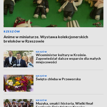
RZESZÓW
Anime w miniaturze. Wystawa kolekcjonerskich
breloków w Rzeszowie
RZESZÓW
Wiceminister kultury w Krośnie.
Zapowiedział dalsze wsparcie dla małych
miejscowości
RZESZÓW
Święto chleba w Przeworsku
RZESZÓW
Muzyka, smaki i historia. Wielki finał
Festiwalu Dziedzictwa Kresów