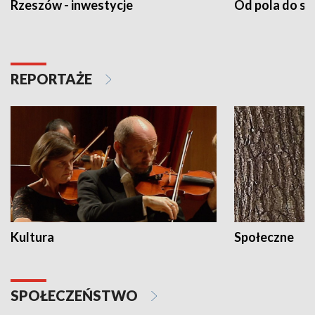
Rzeszów - inwestycje
Od pola do st
REPORTAŻE
Kultura
Społeczne
SPOŁECZEŃSTWO