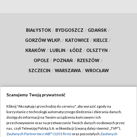
BIAŁYSTOK
/
BYDGOSZCZ
/
GDAŃSK
/
GORZÓW WLKP.
/
KATOWICE
/
KIELCE
/
KRAKÓW
/
LUBLIN
/
ŁÓDŹ
/
OLSZTYN
/
OPOLE
/
POZNAŃ
/
RZESZÓW
/
SZCZECIN
/
WARSZAWA
/
WROCŁAW
Szanujemy Twoją prywatność
Dołącz do nas:
Kliknij "Akceptuję i przechodzę do serwisu", aby wyrazić zgody na
korzystanie z technologii automatycznego śledzenia i zbierania danych,
TVP
dostęp do informacji na Twoim urządzeniu końcowym i ich
Abonament TVP
przechowywanie oraz na przetwarzanie Twoich danych osobowych przez
Regulamin TVP
nas, czyli Telewizję Polską S.A. w likwidacji (zwaną dalej również „TVP”),
Emisja w TVP
Polityka prywatności
Zaufanych Partnerów z IAB* (1201 firm)
oraz pozostałych
Zaufanych