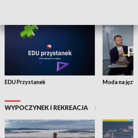
NAUKA I EDUKACJA
EDU Przystanek
Moda na język
WYPOCZYNEK I REKREACJA