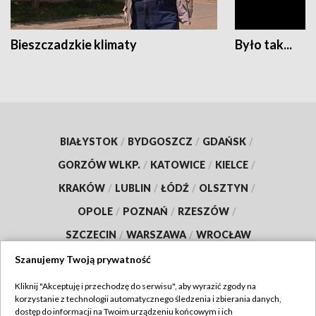
Bieszczadzkie klimaty
Było tak...
BIAŁYSTOK
/
BYDGOSZCZ
/
GDAŃSK
/
GORZÓW WLKP.
/
KATOWICE
/
KIELCE
/
KRAKÓW
/
LUBLIN
/
ŁÓDŹ
/
OLSZTYN
/
OPOLE
/
POZNAŃ
/
RZESZÓW
/
SZCZECIN
/
WARSZAWA
/
WROCŁAW
Szanujemy Twoją prywatność
Kliknij "Akceptuję i przechodzę do serwisu", aby wyrazić zgody na
korzystanie z technologii automatycznego śledzenia i zbierania danych,
Dołącz do nas:
dostęp do informacji na Twoim urządzeniu końcowym i ich