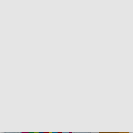
Skarby podkarpackiej przyrody
Dzień krajobr
KULTURA I SZTUKA