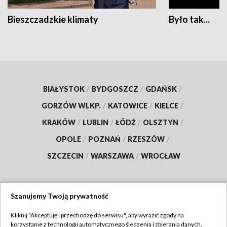
Bieszczadzkie klimaty
Było tak...
BIAŁYSTOK
/
BYDGOSZCZ
/
GDAŃSK
/
GORZÓW WLKP.
/
KATOWICE
/
KIELCE
/
KRAKÓW
/
LUBLIN
/
ŁÓDŹ
/
OLSZTYN
/
OPOLE
/
POZNAŃ
/
RZESZÓW
/
SZCZECIN
/
WARSZAWA
/
WROCŁAW
Szanujemy Twoją prywatność
Dołącz do nas:
Kliknij "Akceptuję i przechodzę do serwisu", aby wyrazić zgody na
korzystanie z technologii automatycznego śledzenia i zbierania danych,
TVP