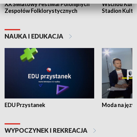
XX Światowy Festiwal Polonijnych
Wschód Kultur
Zespołów Folklorystycznych
Stadion Kultu
NAUKA I EDUKACJA
EDU Przystanek
Moda na język
WYPOCZYNEK I REKREACJA