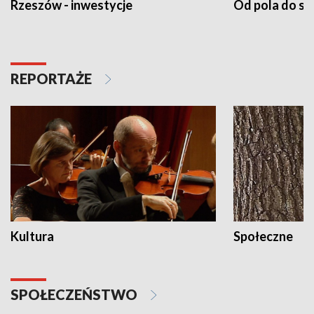
Rzeszów - inwestycje
Od pola do st
REPORTAŻE
Kultura
Społeczne
SPOŁECZEŃSTWO