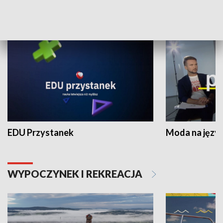
NAUKA I EDUKACJA
EDU Przystanek
Moda na język
WYPOCZYNEK I REKREACJA