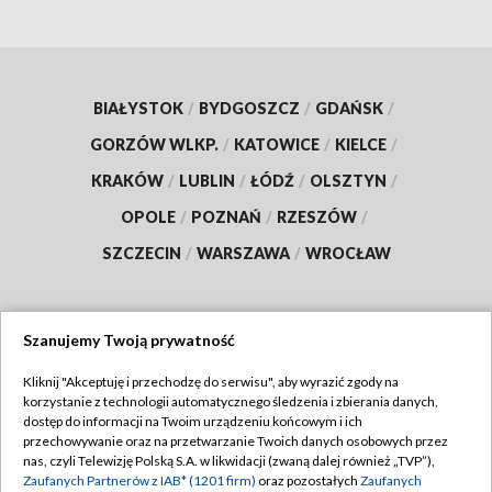
BIAŁYSTOK
/
BYDGOSZCZ
/
GDAŃSK
/
GORZÓW WLKP.
/
KATOWICE
/
KIELCE
/
KRAKÓW
/
LUBLIN
/
ŁÓDŹ
/
OLSZTYN
/
OPOLE
/
POZNAŃ
/
RZESZÓW
/
SZCZECIN
/
WARSZAWA
/
WROCŁAW
Szanujemy Twoją prywatność
Dołącz do nas:
Kliknij "Akceptuję i przechodzę do serwisu", aby wyrazić zgody na
korzystanie z technologii automatycznego śledzenia i zbierania danych,
TVP
dostęp do informacji na Twoim urządzeniu końcowym i ich
Abonament TVP
przechowywanie oraz na przetwarzanie Twoich danych osobowych przez
Regulamin TVP
nas, czyli Telewizję Polską S.A. w likwidacji (zwaną dalej również „TVP”),
Emisja w TVP
Polityka prywatności
Zaufanych Partnerów z IAB* (1201 firm)
oraz pozostałych
Zaufanych